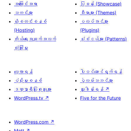
အကြောင်းအရာ
ပြခန်း (Showcase)
သတင်းများ
သီးမားများ (Themes)
ဟို့စတင်းစနစ်
ပလပ်အင်များ
(Hosting)
(Plugins)
ကိုယ်ရေးအချက်အလက်
ပုံစံငယ်များ (Patterns)
လုံခြုံမှု
လေ့လာရန်
ပါဝင်ဆောင်ရွက်ရန်
ပံ့ပိုးမှုစနစ်
ပွဲလမ်းသဘင်များ
ဒဏ္ဍာရီပြုစုသူများ
လှူဒါန်းရန်
↗
WordPress.tv
↗
Five for the Future
WordPress.com
↗
Matt
↗