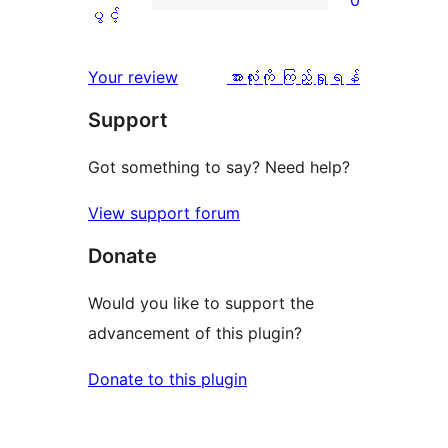
0
0
သုံးသပ်
ပွင့်
ကြယ်
ပွင့်
စောင်
ချက်
အဆင့်
1
0
သုံးသပ်
ပွင့်
သုံးသပ်
Your review
အားလုံးကို ကြည့်ရှုရန်
စောင်
ချက်
အဆင့်
ချက်
Support
0
သုံးသပ်
စောင်
ချက်
Got something to say? Need help?
0
View support forum
စောင်
Donate
Would you like to support the
advancement of this plugin?
Donate to this plugin