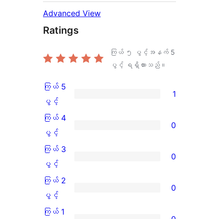
Advanced View
Ratings
ကြယ် ၅ ပွင့်အနက်
5
ပွင့် ရရှိထားသည်။
ကြယ် 5
1
ကြယ်
ပွင့်
5
ကြယ် 4
0
ပွင့်
ကြယ်
ပွင့်
အဆင့်
4
ကြယ် 3
0
သုံးသပ်
ပွင့်
ကြယ်
ပွင့်
ချက်
အဆင့်
3
ကြယ် 2
0
1
သုံးသပ်
ပွင့်
ကြယ်
ပွင့်
စောင်
ချက်
အဆင့်
2
ကြယ် 1