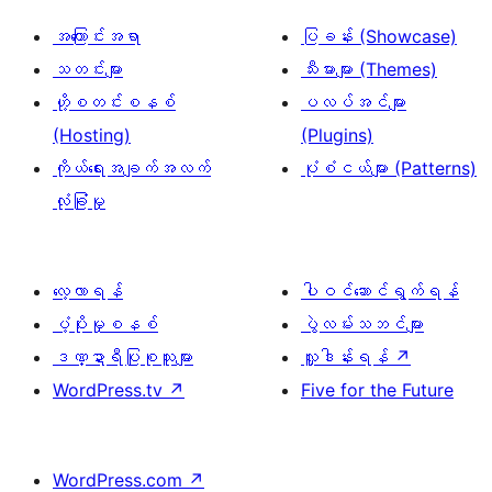
အကြောင်းအရာ
ပြခန်း (Showcase)
သတင်းများ
သီးမားများ (Themes)
ဟို့စတင်းစနစ်
ပလပ်အင်များ
(Hosting)
(Plugins)
ကိုယ်ရေးအချက်အလက်
ပုံစံငယ်များ (Patterns)
လုံခြုံမှု
လေ့လာရန်
ပါဝင်ဆောင်ရွက်ရန်
ပံ့ပိုးမှုစနစ်
ပွဲလမ်းသဘင်များ
ဒဏ္ဍာရီပြုစုသူများ
လှူဒါန်းရန်
↗
WordPress.tv
↗
Five for the Future
WordPress.com
↗