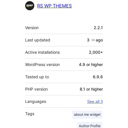
Contributors
RS WP THEMES
Meta
Version
2.2.1
Last updated
3 လ
ago
Active installations
2,000+
WordPress version
4.9 or higher
Tested up to
6.9.6
PHP version
8.1 or higher
Languages
See all 3
Tags
about me widget
Author Profile