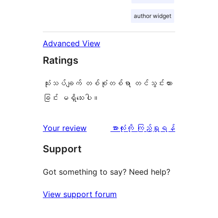
author widget
Advanced View
Ratings
သုံးသပ်ချက် တစ်စုံတစ်ရာ တင်သွင်းထား
ခြင်း မရှိသေးပါ။
သုံးသပ်
Your review
အားလုံးကို ကြည့်ရှုရန်
ချက်
Support
Got something to say? Need help?
View support forum