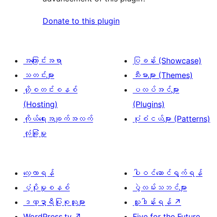
Donate to this plugin
အကြောင်းအရာ
ပြခန်း (Showcase)
သတင်းများ
သီးမားများ (Themes)
ဟို့စတင်းစနစ်
ပလပ်အင်များ
(Hosting)
(Plugins)
ကိုယ်ရေးအချက်အလက်
ပုံစံငယ်များ (Patterns)
လုံခြုံမှု
လေ့လာရန်
ပါဝင်ဆောင်ရွက်ရန်
ပံ့ပိုးမှုစနစ်
ပွဲလမ်းသဘင်များ
ဒဏ္ဍာရီပြုစုသူများ
လှူဒါန်းရန်
↗
WordPress.tv
↗
Five for the Future