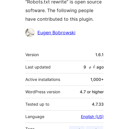
“Robots.txt rewrite” is open source
software. The following people
have contributed to this plugin.
Contributors
Eugen Bobrowski
Meta
Version
1.6.1
Last updated
9 နှစ်
ago
Active installations
1,000+
WordPress version
4.7 or higher
Tested up to
4.7.33
Language
English (US)
Tags