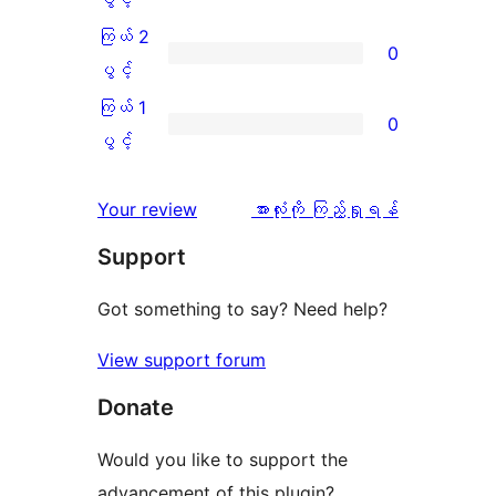
ချက်
အဆင့်
3
ကြယ် 2
0
2
သုံးသပ်
ပွင့်
ကြယ်
ပွင့်
စောင်
ချက်
အဆင့်
2
ကြယ် 1
0
0
သုံးသပ်
ပွင့်
ကြယ်
ပွင့်
စောင်
ချက်
အဆင့်
1
0
သုံးသပ်
ပွင့်
သုံးသပ်
Your review
အားလုံးကို ကြည့်ရှုရန်
စောင်
ချက်
အဆင့်
ချက်
Support
0
သုံးသပ်
စောင်
ချက်
Got something to say? Need help?
0
View support forum
စောင်
Donate
Would you like to support the
advancement of this plugin?