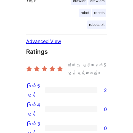
crawler
crawlers
robot
robots
robots.txt
Advanced View
Ratings
ကြယ် ၅ ပွင့်အနက်
5
ပွင့် ရရှိထားသည်။
ကြယ် 5
2
ကြယ်
ပွင့်
5
ကြယ် 4
0
ပွင့်
ကြယ်
ပွင့်
အဆင့်
4
ကြယ် 3
0
သုံးသပ်
ပွင့်
ကြယ်
ပွင့်