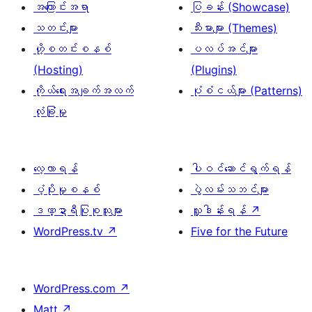
အကြောင်းအရာ
ပြခန်း (Showcase)
သတင်းများ
သီးမားများ (Themes)
ဟို့စတင်းစနစ်
ပလပ်အင်များ
(Hosting)
(Plugins)
ကိုယ်ရေးအချက်အလက်
ပုံစံငယ်များ (Patterns)
လုံခြုံမှု
လေ့လာရန်
ပါဝင်ဆောင်ရွက်ရန်
ပံ့ပိုးမှုစနစ်
ပွဲလမ်းသဘင်များ
ဒဏ္ဍာရီပြုစုသူများ
လှူဒါန်းရန်
↗
WordPress.tv
↗
Five for the Future
WordPress.com
↗
Matt
↗