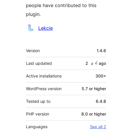
people have contributed to this
plugin.
Contributors
Lekcie
Meta
Version
1.4.6
Last updated
2 နှစ်
ago
Active installations
300+
WordPress version
5.7 or higher
Tested up to
6.4.8
PHP version
8.0 or higher
Languages
See all 2