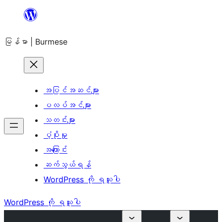
အကြောင်းအရာ
သို့
မြန်မာ | Burmese
ကျော်သွား
ရန်
အပြင်အဆင်များ
ပလပ်အင်များ
သတင်းများ
ပံ့ပိုးမှု
အကြောင်း
ဆက်သွယ်ရန်
WordPress ကို ရယူပါ
WordPress ကို ရယူပါ