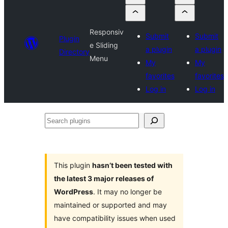
Responsiv
Submit
Submit
Plugin
e Sliding
a plugin
a plugin
Directory
Menu
My
My
favorites
favorites
Log in
Log in
Search
plugins
This plugin
hasn’t been tested with
the latest 3 major releases of
WordPress
. It may no longer be
maintained or supported and may
have compatibility issues when used