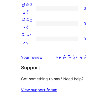
အဆင့်
4
ကြယ် 3
0
သုံးသပ်
ပွင့်
ကြယ်
ပွင့်
ချက်
အဆင့်
3
ကြယ် 2
0
9
သုံးသပ်
ပွင့်
ကြယ်
ပွင့်
စောင်
ချက်
အဆင့်
2
ကြယ် 1
0
1
သုံးသပ်
ပွင့်
ကြယ်
ပွင့်
စောင်
ချက်
အဆင့်
1
0
သုံးသပ်
ပွင့်
သုံးသပ်
Your review
အားလုံးကို ကြည့်ရှုရန်
စောင်
ချက်
အဆင့်
ချက်
Support
0
သုံးသပ်
စောင်
ချက်
Got something to say? Need help?
0
View support forum
စောင်