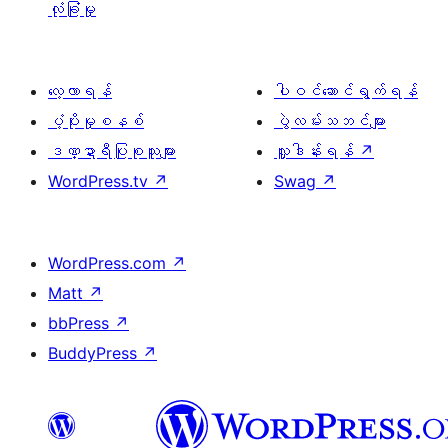
လုံခြုံမှု
လေ့လာရန်
ပါဝင်ဆောင်ရွက်ရန်
ပံ့ပိုးမှုစနစ်
ပွဲလမ်းသဘင်များ
ဒဏ္ဍာရီပြုစုသူများ
လှူဒါန်းရန်
↗
WordPress.tv
↗
Swag
↗
WordPress.com
↗
Matt
↗
bbPress
↗
BuddyPress
↗