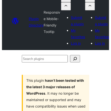
Responsiv
Submit
Submit
Plugin
e Mobile-
a plugin
a plugin
Directory
Friendly
My
My
Tooltip
favorites
favorites
Log in
Log in
Search
plugins
This plugin
hasn’t been tested with
the latest 3 major releases of
WordPress
. It may no longer be
maintained or supported and may
have compatibility issues when used