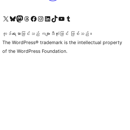
ကျွန်ုပ်တို့၏ X (ယခင် Twitter) အကောင့်သို့ သွားရောက်ကြည့်ရှုပါ
ကျွန်ုပ်တို့၏ Bluesky အကောင့်သို့ ဝင်ရောက်ကြည့်ရှုရန်
ကျွန်ုပ်တို့၏ Mastodon အကောင့်သို့ သွားရောက်ကြည့်ရှုပါ
ကျွန်ုပ်တို့၏ Threads အကောင့်သို့ ဝင်ရောက်ကြည့်ရှုရန်
ကျွန်ုပ်တို့၏ Facebook စာမျက်နှာသို့ သွားရောက်ကြည့်ရှုပါ
ကျွန်ုပ်တို့၏ Instagram အကောင့်သို့ သွားရောက်ကြည့်ရှုပါ
ကျွန်ုပ်တို့၏ LinkedIn အကောင့်သို့ သွားရောက်ကြည့်ရှုပါ
ကျွန်ုပ်တို့၏ TikTok အကောင့်သို့ ဝင်ရောက်ကြည့်ရှုရန်
ကျွန်ုပ်တို့၏ YouTube ချန်နယ်သို့ သွားရောက်ကြည့်ရှုပါ
ကျွန်ုပ်တို့၏ Tumblr အကောင့်သို့ ဝင်ရောက်ကြည့်ရှုရန်
ကုဒ်ရေးသားခြင်းသည် ကဗျာသီကုံးခြင်း ဖြစ်သည်။
The WordPress® trademark is the intellectual property
of the WordPress Foundation.