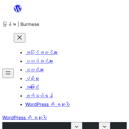
အကြောင်းအရာ
သို့
မြန်မာ | Burmese
ကျော်သွား
ရန်
အပြင်အဆင်များ
ပလပ်အင်များ
သတင်းများ
ပံ့ပိုးမှု
အကြောင်း
ဆက်သွယ်ရန်
WordPress ကို ရယူပါ
WordPress ကို ရယူပါ