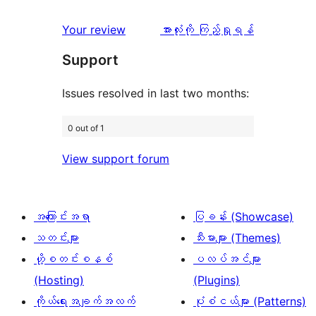
ချက်
အဆင့်
1
0
သုံးသပ်
ပွင့်
သုံးသပ်
Your review
အားလုံးကို ကြည့်ရှုရန်
စောင်
ချက်
အဆင့်
ချက်
Support
0
သုံးသပ်
စောင်
ချက်
Issues resolved in last two months:
2
0 out of 1
စောင်
View support forum
အကြောင်းအရာ
ပြခန်း (Showcase)
သတင်းများ
သီးမားများ (Themes)
ဟို့စတင်းစနစ်
ပလပ်အင်များ
(Hosting)
(Plugins)
ကိုယ်ရေးအချက်အလက်
ပုံစံငယ်များ (Patterns)