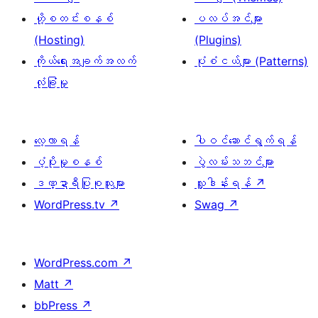
ဟို့စတင်းစနစ်
ပလပ်အင်များ
(Hosting)
(Plugins)
ကိုယ်ရေးအချက်အလက်
ပုံစံငယ်များ (Patterns)
လုံခြုံမှု
လေ့လာရန်
ပါဝင်ဆောင်ရွက်ရန်
ပံ့ပိုးမှုစနစ်
ပွဲလမ်းသဘင်များ
ဒဏ္ဍာရီပြုစုသူများ
လှူဒါန်းရန်
↗
WordPress.tv
↗
Swag
↗
WordPress.com
↗
Matt
↗
bbPress
↗