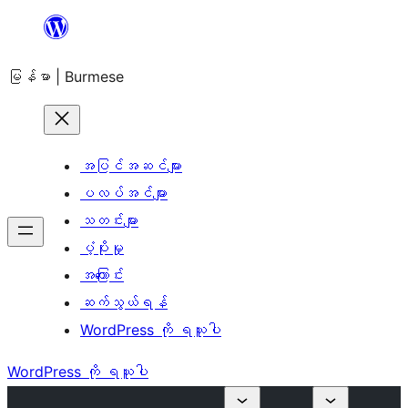
အကြောင်းအရာ
သို့
မြန်မာ | Burmese
ကျော်သွား
ရန်
အပြင်အဆင်များ
ပလပ်အင်များ
သတင်းများ
ပံ့ပိုးမှု
အကြောင်း
ဆက်သွယ်ရန်
WordPress ကို ရယူပါ
WordPress ကို ရယူပါ