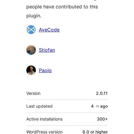
people have contributed to this
plugin.
Contributors
AyeCode
Stiofan
Paolo
Meta
Version
2.0.11
Last updated
4 လ
ago
Active installations
300+
WordPress version
6.0 or higher