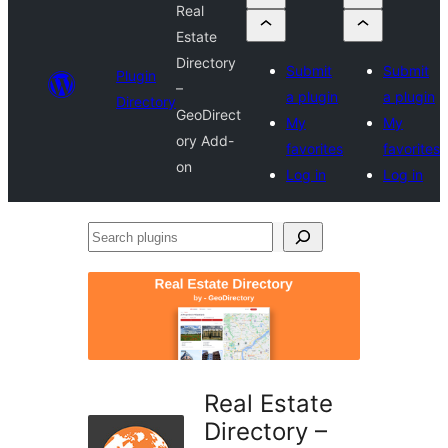
Real
Estate
Directory
Submit
Submit
Plugin
–
a plugin
a plugin
Directory
GeoDirect
My
My
ory Add-
favorites
favorites
on
Log in
Log in
Search
plugins
Real Estate
Directory –