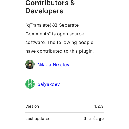
Contributors &
Developers
“qTranslate(-X) Separate
Comments” is open source
software. The following people
have contributed to this plugin.
Contributors
Nikola Nikolov
paiyakdev
Meta
Version
1.2.3
Last updated
9 နှစ်
ago