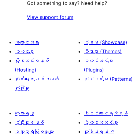
စောင်
ချက်
Got something to say? Need help?
0
View support forum
စောင်
အကြောင်းအရာ
ပြခန်း (Showcase)
သတင်းများ
သီးမားများ (Themes)
ဟို့စတင်းစနစ်
ပလပ်အင်များ
(Hosting)
(Plugins)
ကိုယ်ရေးအချက်အလက်
ပုံစံငယ်များ (Patterns)
လုံခြုံမှု
လေ့လာရန်
ပါဝင်ဆောင်ရွက်ရန်
ပံ့ပိုးမှုစနစ်
ပွဲလမ်းသဘင်များ
ဒဏ္ဍာရီပြုစုသူများ
လှူဒါန်းရန်
↗