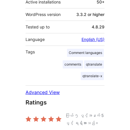
Active installations
50+
WordPress version
3.3.2 or higher
Tested up to
4.8.29
Language
English (US)
Tags
Comment languages
comments
qtranslate
qtranslate-x
Advanced View
Ratings
ကြယ် ၅ ပွင့်အနက်
5
ပွင့် ရရှိထားသည်။