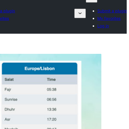
a plugin
Submit a plugin
rites
My favorites
Log in