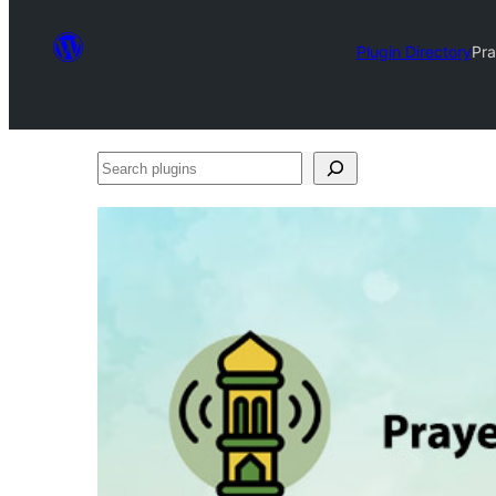
Plugin Directory
Pra
Search
plugins