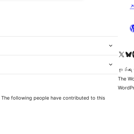
ကျွန်ုပ်တို့၏ X (ယခင် Twitter) အကောင့်သို့ သွားရောက်ကြည့်ရှုပါ
ကျွန်ုပ်တို့၏ Bluesky အကောင့်သို့ 
ကျွန်ုပ်တို့၏ M
ကုဒ်ရေး
The Wo
WordPr
 The following people have contributed to this