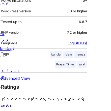
Active installations
10+
တင်း
း
WordPress version
5.0 or higher
့
Tested up to
6.8.7
စ
PHP version
7.2 or higher
င်း
နစ်
Language
English (US)
Hosting)
Tags
bangla
Islam
namaz
ုယ်
း
Prayer Times
salat
ချက်အလက်
ခြုံ
Advanced View
ု
Ratings
သုံးသပ်ချက် တစ်စုံတစ်ရာ တင်သွင်းထားခြင်း မရှိ
ြခန်း
သေးပါ။