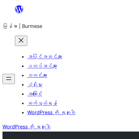
အကြောင်းအရာ
သို့
မြန်မာ | Burmese
ကျော်သွား
ရန်
အပြင်အဆင်များ
ပလပ်အင်များ
သတင်းများ
ပံ့ပိုးမှု
အကြောင်း
ဆက်သွယ်ရန်
WordPress ကို ရယူပါ
WordPress ကို ရယူပါ