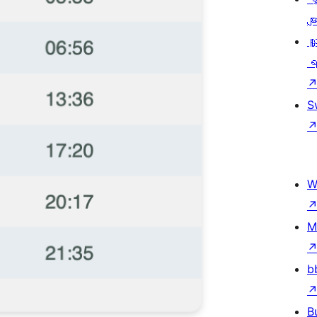
မျာ
လှ
ရ
S
W
M
b
B