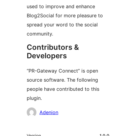
used to improve and enhance
Blog2Social for more pleasure to
spread your word to the social
community.
Contributors &
Developers
“PR-Gateway Connect” is open
source software. The following
people have contributed to this
plugin.
Contributors
Adenion
Meta
Version
1.0.0