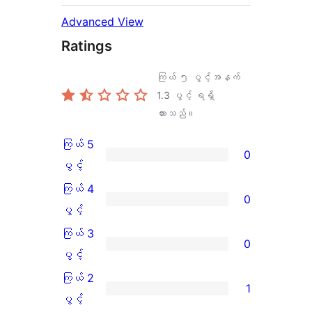
Advanced View
Ratings
ကြယ် ၅ ပွင့်အနက်
1.3
ပွင့် ရရှိ
ထားသည်။
ကြယ် 5
0
ကြယ်
ပွင့်
5
ကြယ် 4
0
ပွင့်
ကြယ်
ပွင့်
အဆင့်
4
ကြယ် 3
0
သုံးသပ်
ပွင့်
ကြယ်
ပွင့်
ချက်
အဆင့်
3
ကြယ် 2
1
0
သုံးသပ်
ပွင့်
ကြယ်
ပွင့်
စောင်