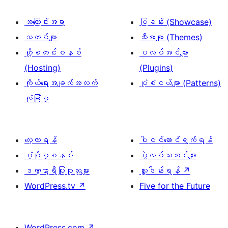
အကြောင်းအရာ
ပြခန်း (Showcase)
သတင်းများ
သီးမားများ (Themes)
ဟို့စတင်းစနစ်
ပလပ်အင်များ
(Hosting)
(Plugins)
ကိုယ်ရေးအချက်အလက်
ပုံစံငယ်များ (Patterns)
လုံခြုံမှု
လေ့လာရန်
ပါဝင်ဆောင်ရွက်ရန်
ပံ့ပိုးမှုစနစ်
ပွဲလမ်းသဘင်များ
ဒဏ္ဍာရီပြုစုသူများ
လှူဒါန်းရန်
↗
WordPress.tv
↗
Five for the Future
WordPress.com
↗