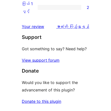
ချက်
အဆင့်
2
ကြယ် 1
2
0
သုံးသပ်
ပွင့်
ကြယ်
ပွင့်
စောင်
ချက်
အဆင့်
1
0
သုံးသပ်
ပွင့်
သုံးသပ်
Your review
အားလုံးကို ကြည့်ရှုရန်
စောင်
ချက်
အဆင့်
ချက်
Support
1
သုံးသပ်
စောင်
ချက်
Got something to say? Need help?
2
View support forum
စောင်
Donate
Would you like to support the
advancement of this plugin?
Donate to this plugin