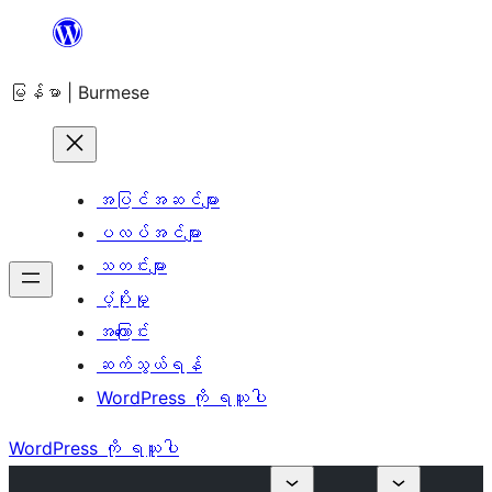
အကြောင်းအရာ
သို့
မြန်မာ | Burmese
ကျော်သွား
ရန်
အပြင်အဆင်များ
ပလပ်အင်များ
သတင်းများ
ပံ့ပိုးမှု
အကြောင်း
ဆက်သွယ်ရန်
WordPress ကို ရယူပါ
WordPress ကို ရယူပါ