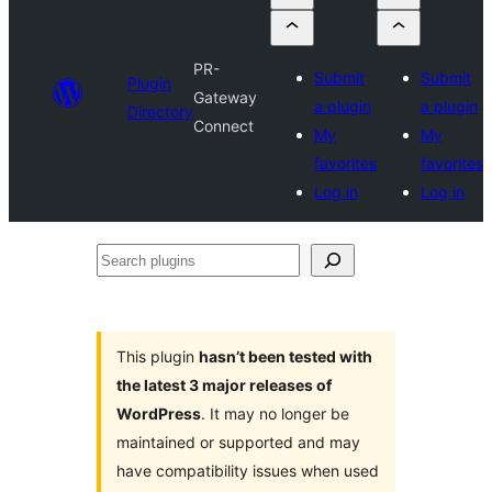
PR-
Submit
Submit
Plugin
Gateway
a plugin
a plugin
Directory
Connect
My
My
favorites
favorites
Log in
Log in
Search
plugins
This plugin
hasn’t been tested with
the latest 3 major releases of
WordPress
. It may no longer be
maintained or supported and may
have compatibility issues when used