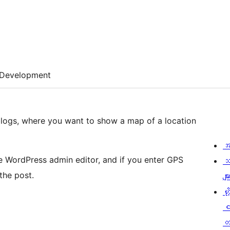
Development
g blogs, where you want to show a map of a location
အ
n the WordPress admin editor, and if you enter GPS
သ
the post.
မျာ
ဟို
တ