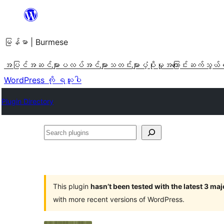
အကြောင်းအရာ
သို့
မြန်မာ | Burmese
ကျော်သွား
ရန်
အပြင်အဆင်များ
ပလပ်အင်များ
သတင်းများ
ပံ့ပိုးမှု
အကြောင်း
ဆက်သွယ်
WordPress ကို ရယူပါ
Plugin Directory
Search
plugins
This plugin
hasn’t been tested with the latest 3 ma
with more recent versions of WordPress.