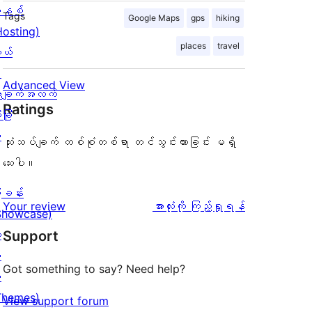
နစ်
Tags
Google Maps
gps
hiking
Hosting)
places
travel
ုယ်
း
Advanced View
ချက်အလက်
Ratings
ခြုံ
ု
သုံးသပ်ချက် တစ်စုံတစ်ရာ တင်သွင်းထားခြင်း မရှိ
သေးပါ။
ြခန်း
သုံးသပ်
Your review
အားလုံးကို ကြည့်ရှုရန်
Showcase)
ချက်
း
Support
း
Got something to say? Need help?
း
Themes)
View support forum