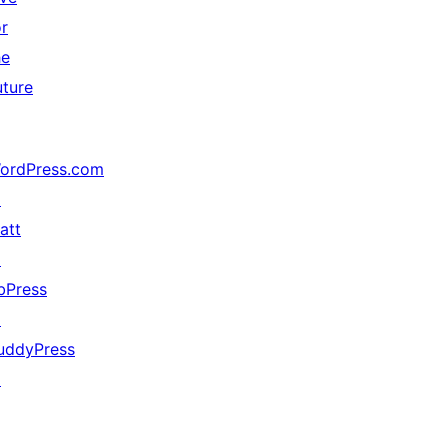
or
he
uture
ordPress.com
↗
att
↗
bPress
↗
uddyPress
↗