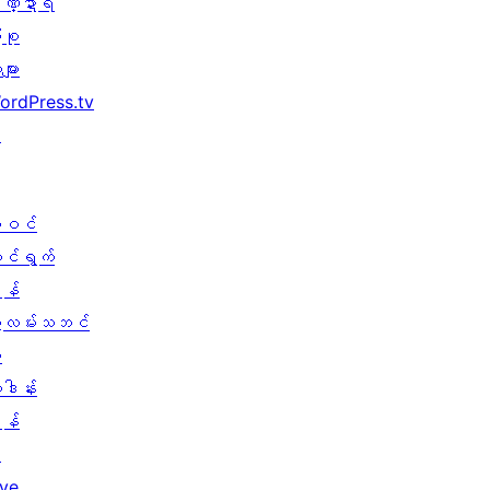
ဏ္ဍာရီ
ုစု
များ
ordPress.tv
↗
ါဝင်
ောင်ရွက်
န်
ွဲလမ်းသဘင်
း
ူဒါန်း
န်
↗
ive