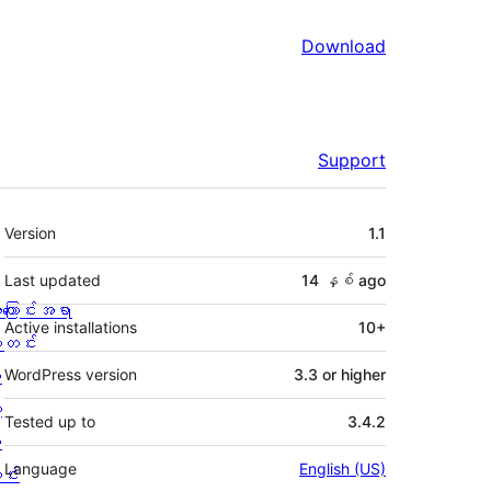
Download
Support
Meta
Version
1.1
Last updated
14 နှစ်
ago
ကြောင်းအရာ
Active installations
10+
တင်း
း
WordPress version
3.3 or higher
့
Tested up to
3.4.2
စ
Language
English (US)
င်း