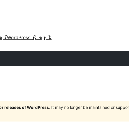
ရန်
WordPress ကို ရယူပါ
jor releases of WordPress
. It may no longer be maintained or supp