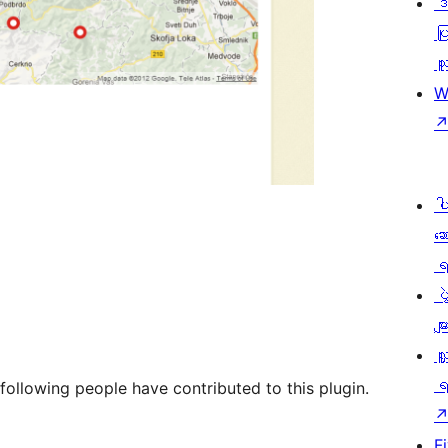
ဒ
ပြ
သူ
W
ပ
ဆ
ရ
ပ
မျာ
လှ
ရ
following people have contributed to this plugin.
F