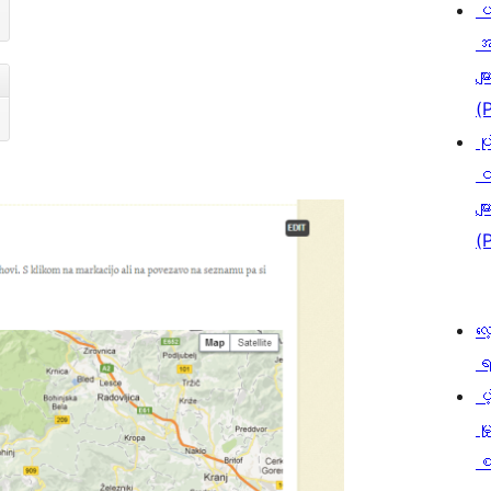
ပ
အ
မျာ
(
ပု
င
မျာ
(
လေ
ရ
ပံ့
မှ
စ