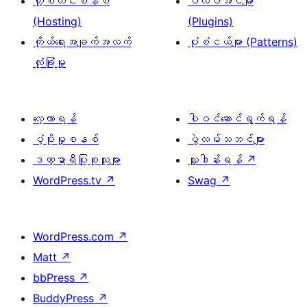
ဟို့စတင်းစနစ်
ပလပ်အင်များ
(Hosting)
(Plugins)
ကိုယ်ရေးအချက်အလက်
ပုံစံငယ်များ (Patterns)
လုံခြုံမှု
လေ့လာရန်
ပါဝင်ဆောင်ရွက်ရန်
ပံ့ပိုးမှုစနစ်
ပွဲလမ်းသဘင်များ
ဒဏ္ဍာရီပြုစုသူများ
လှူဒါန်းရန်
↗
WordPress.tv
↗
Swag
↗
WordPress.com
↗
Matt
↗
bbPress
↗
BuddyPress
↗