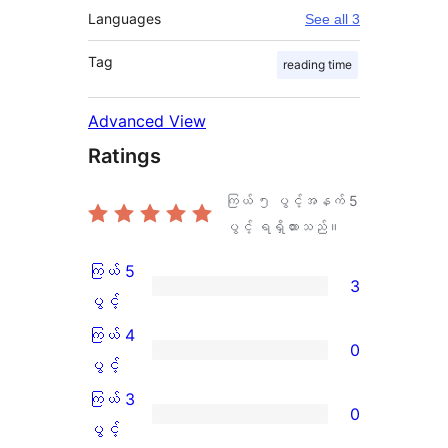
Languages
See all 3
Tag
reading time
Advanced View
Ratings
ကြယ် ၅ ပွင့်အနက်
5
ပွင့် ရရှိထားသည်။
ကြယ် 5
3
ကြယ်
ပွင့်
5
ကြယ် 4
0
ပွင့်
ကြယ်
ပွင့်
အဆင့်
4
ကြယ် 3
0
သုံးသပ်
ပွင့်
ကြယ်
ပွင့်