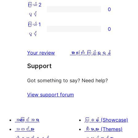
ချက်
အဆင့်
3
ကြယ် 2
0
3
သုံးသပ်
ပွင့်
ကြယ်
ပွင့်
စောင်
ချက်
အဆင့်
2
ကြယ် 1
0
0
သုံးသပ်
ပွင့်
ကြယ်
ပွင့်
စောင်
ချက်
အဆင့်
1
0
သုံးသပ်
ပွင့်
သုံးသပ်
Your review
အားလုံးကို ကြည့်ရှုရန်
စောင်
ချက်
အဆင့်
ချက်
Support
0
သုံးသပ်
စောင်
ချက်
Got something to say? Need help?
0
View support forum
စောင်
အကြောင်းအရာ
ပြခန်း (Showcase)
သတင်းများ
သီးမားများ (Themes)