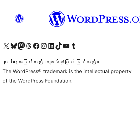
ကျွန်ုပ်တို့၏ X (ယခင် Twitter) အကောင့်သို့ သွားရောက်ကြည့်ရှုပါ
ကျွန်ုပ်တို့၏ Bluesky အကောင့်သို့ ဝင်ရောက်ကြည့်ရှုရန်
ကျွန်ုပ်တို့၏ Mastodon အကောင့်သို့ သွားရောက်ကြည့်ရှုပါ
ကျွန်ုပ်တို့၏ Threads အကောင့်သို့ ဝင်ရောက်ကြည့်ရှုရန်
ကျွန်ုပ်တို့၏ Facebook စာမျက်နှာသို့ သွားရောက်ကြည့်ရှုပါ
ကျွန်ုပ်တို့၏ Instagram အကောင့်သို့ သွားရောက်ကြည့်ရှုပါ
ကျွန်ုပ်တို့၏ LinkedIn အကောင့်သို့ သွားရောက်ကြည့်ရှုပါ
ကျွန်ုပ်တို့၏ TikTok အကောင့်သို့ ဝင်ရောက်ကြည့်ရှုရန်
ကျွန်ုပ်တို့၏ YouTube ချန်နယ်သို့ သွားရောက်ကြည့်ရှုပါ
ကျွန်ုပ်တို့၏ Tumblr အကောင့်သို့ ဝင်ရောက်ကြည့်ရှုရန်
ကုဒ်ရေးသားခြင်းသည် ကဗျာသီကုံးခြင်း ဖြစ်သည်။
The WordPress® trademark is the intellectual property
of the WordPress Foundation.