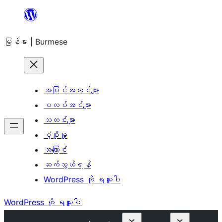
အကြောင်းအရာ
သို့
မြန်မာ | Burmese
ကျော်သွား
ရန်
အပြင်အဆင်များ
ပလပ်အင်များ
သတင်းများ
ပံ့ပိုးမှု
အကြောင်း
ဆက်သွယ်ရန်
WordPress ကို ရယူပါ
WordPress ကို ရယူပါ