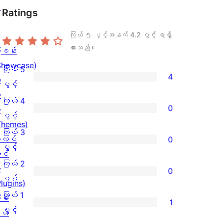
ု
Ratings
ကြယ် ၅ ပွင့်အနက်
4.2
ပွင့် ရရှိ
ထားသည်။
ြခန်း
Showcase)
ကြယ် 5
4
း
ကြယ်
ပွင့်
း
5
ကြယ် 4
0
း
ပွင့်
ကြယ်
ပွင့်
Themes)
အဆင့်
4
ကြယ် 3
လပ်
0
သုံးသပ်
ပွင့်
ကြယ်
ပွင့်
င်
ချက်
အဆင့်
3
ကြယ် 2
း
0
4
သုံးသပ်
ပွင့်
ကြယ်
ပွင့်
Plugins)
စောင်
ချက်
အဆင့်
2
ကြယ် 1
ံစံ
1
0
သုံးသပ်
ပွင့်
ကြယ်
ပွင့်
ယ်
စောင်
ချက်