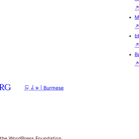
M
b
B
မြန်မာ | Burmese
 the WordPress Foundation.