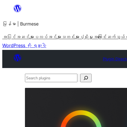
အကြောင်းအရာ
သို့
မြန်မာ | Burmese
ကျော်သွား
ရန်
အပြင်အဆင်များ
ပလပ်အင်များ
သတင်းများ
ပံ့ပိုးမှု
အကြောင်း
ဆက်သွယ်
WordPress ကို ရယူပါ
Plugin Direct
Search
plugins