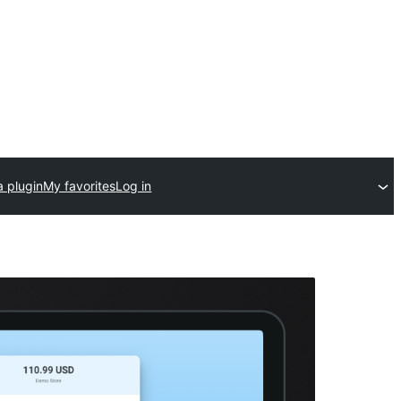
a plugin
My favorites
Log in