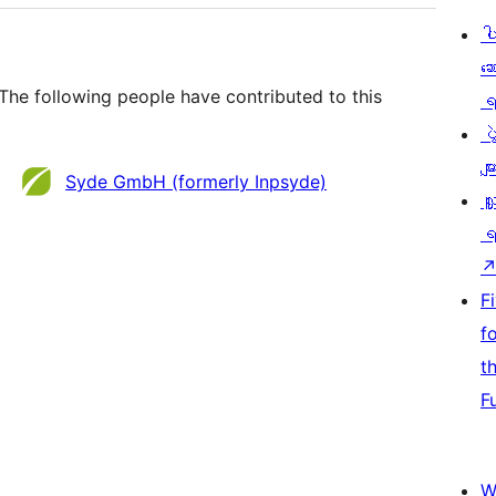
ပ
ဆ
The following people have contributed to this
ရ
ပ
မျာ
Syde GmbH (formerly Inpsyde)
လှ
ရ
F
f
t
F
W