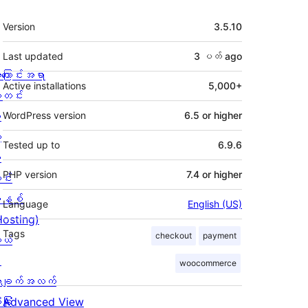
Meta
Version
3.5.10
Last updated
3 ပတ်
ago
ကြောင်းအရာ
Active installations
5,000+
တင်း
း
WordPress version
6.5 or higher
့
Tested up to
6.9.6
စ
PHP version
7.4 or higher
င်း
နစ်
Language
English (US)
Hosting)
Tags
checkout
payment
ုယ်
း
woocommerce
ချက်အလက်
ခြုံ
Advanced View