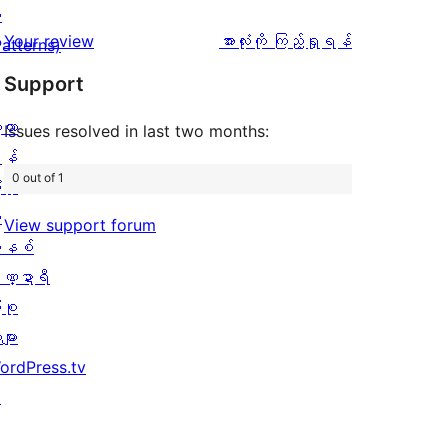
အဆင့်
1
း
0
သုံးသပ်
ပွင့်
သုံးသပ်
Your review
အားလုံးကို ကြည့်ရှုရန်
Patterns)
စောင်
ချက်
အဆင့်
ချက်
Support
0
သုံးသပ်
စောင်
့လာ
ချက်
Issues resolved in last two months:
န်
1
0 out of 1
ပိုး
စောင်
ု
View support forum
နစ်
ဏ္ဍာရီ
ုစု
များ
ordPress.tv
↗