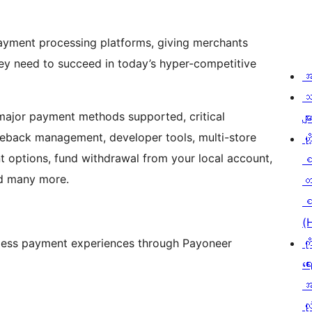
ayment processing platforms, giving merchants
hey need to succeed in today’s hyper-competitive
အ
သ
 major payment methods supported, critical
မျာ
rgeback management, developer tools, multi-store
ဟို
nt options, fund withdrawal from your local account,
nd many more.
တ
စ
(
ionless payment experiences through Payoneer
ကိ
ရေ
အ
လုံ