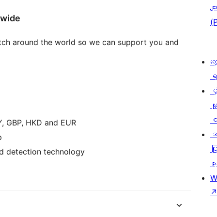
မျာ
dwide
(
tch around the world so we can support you and
လေ
ရ
ပံ့
မှ
စ
PY, GBP, HKD and EUR
ဒ
p
ပြ
d detection technology
သူ
W