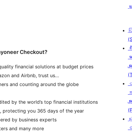
မှ
ပ
(
သီ
Payoneer Checkout?
မာ
မျာ
uality financial solutions at budget prices
(
azon and Airbnb, trust us…
ပ
omers and counting around the globe
အ
မျာ
ted by the world’s top financial institutions
(
on, protecting you 365 days of the year
ပု
ivered by business experts
င
ters and many more