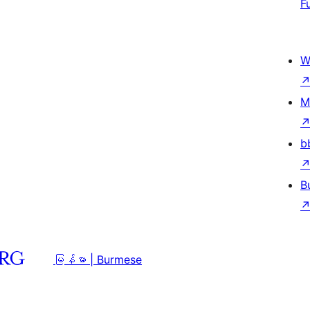
F
W
M
b
B
မြန်မာ | Burmese