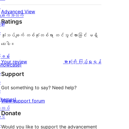
း
Advanced View
ချက်အလက်
Ratings
ခြုံ
ု
သုံးသပ်ချက် တစ်စုံတစ်ရာ တင်သွင်းထားခြင်း မရှိ
သေးပါ။
ြခန်း
သုံးသပ်
Your review
အားလုံးကို ကြည့်ရှုရန်
Showcase)
ချက်
း
Support
း
Got something to say? Need help?
း
Themes)
View support forum
လပ်
Donate
င်
း
Would you like to support the advancement