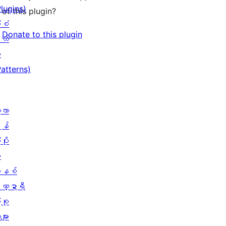
Plugins)
of this plugin?
ံစံ
Donate to this plugin
ယ်
း
Patterns)
့လာ
န်
ပိုး
ု
နစ်
ဏ္ဍာရီ
ုစု
များ