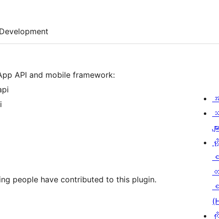
Development
App API and mobile framework:
api
အ
i
သ
မျာ
ဟို
တ
ng people have contributed to this plugin.
စ
(
ကိ