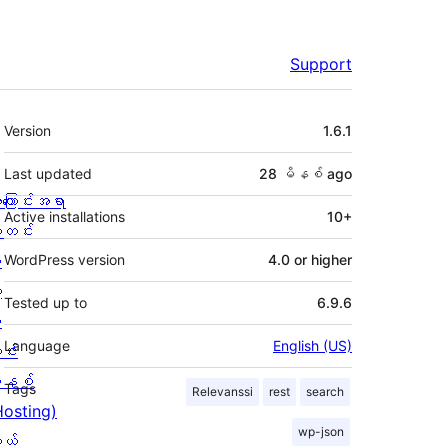
Support
Meta
Version
1.6.1
Last updated
28 မိနစ်
ago
ကြောင်းအရာ
Active installations
10+
တင်း
း
WordPress version
4.0 or higher
့
Tested up to
6.9.6
စ
Language
English (US)
င်း
နစ်
Tags
Relevanssi
rest
search
Hosting)
wp-json
ုယ်