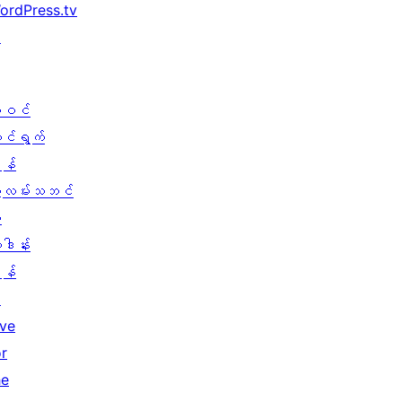
ordPress.tv
↗
ါဝင်
ောင်ရွက်
န်
ွဲလမ်းသဘင်
း
ူဒါန်း
န်
↗
ive
or
he