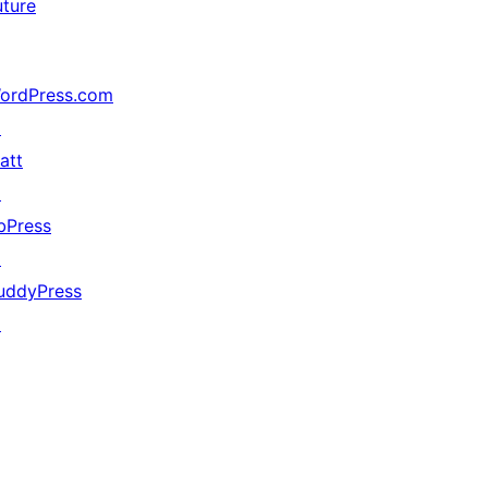
uture
ordPress.com
↗
att
↗
bPress
↗
uddyPress
↗