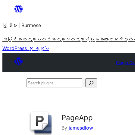
အကြောင်းအရာ
သို့
မြန်မာ | Burmese
ကျော်သွား
ရန်
အပြင်အဆင်များ
ပလပ်အင်များ
သတင်းများ
ပံ့ပိုးမှု
အကြောင်း
ဆက်သွယ်
WordPress ကို ရယူပါ
Plugin Di
Search
plugins
PageApp
By
jamesdlow