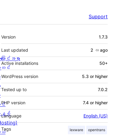
Support
Meta
Version
1.7.3
Last updated
2 လ
ago
ကြောင်းအရာ
Active installations
50+
တင်း
း
WordPress version
5.3 or higher
့
Tested up to
7.0.2
စ
PHP version
7.4 or higher
င်း
နစ်
Language
English (US)
Hosting)
Tags
lexware
opentrans
ုယ်