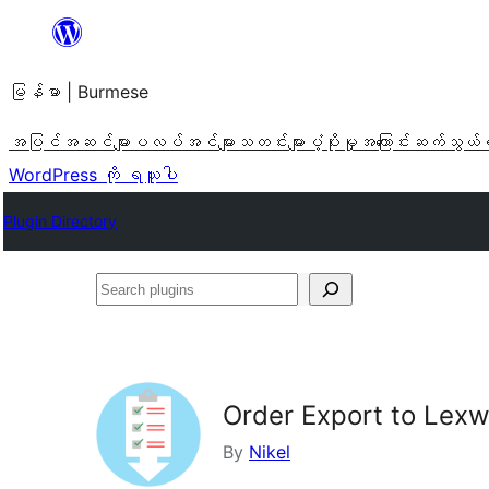
အကြောင်းအရာ
သို့
မြန်မာ | Burmese
ကျော်သွား
ရန်
အပြင်အဆင်များ
ပလပ်အင်များ
သတင်းများ
ပံ့ပိုးမှု
အကြောင်း
ဆက်သွယ်
WordPress ကို ရယူပါ
Plugin Directory
Search
plugins
Order Export to Le
By
Nikel