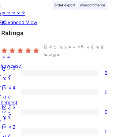
း
order export
woocommerce
ချက်အလက်
ခြုံ
Advanced View
ု
Ratings
ကြယ် ၅ ပွင့်အနက်
5
ပွင့် ရရှိ
ထားသည်။
ြခန်း
Showcase)
ကြယ် 5
2
း
ကြယ်
ပွင့်
း
5
ကြယ် 4
0
း
ပွင့်
ကြယ်
ပွင့်
Themes)
အဆင့်
4
ကြယ် 3
လပ်
0
သုံးသပ်
ပွင့်
ကြယ်
ပွင့်
င်
ချက်
အဆင့်
3
ကြယ် 2
း
0
2
သုံးသပ်
ပွင့်
ကြယ်
ပွင့်