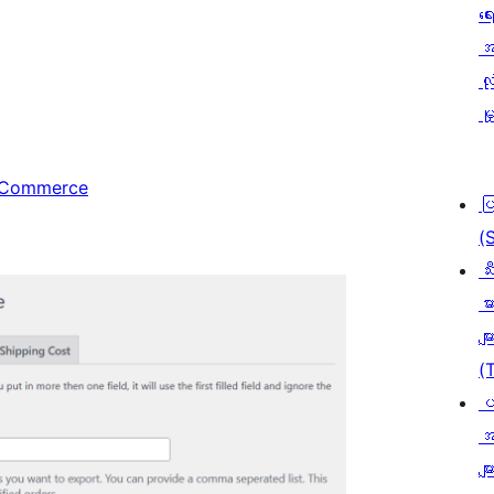
ရေ
အ
လုံ
မှ
oCommerce
ပ
(
သီ
မာ
မျာ
(
ပ
အ
မျာ