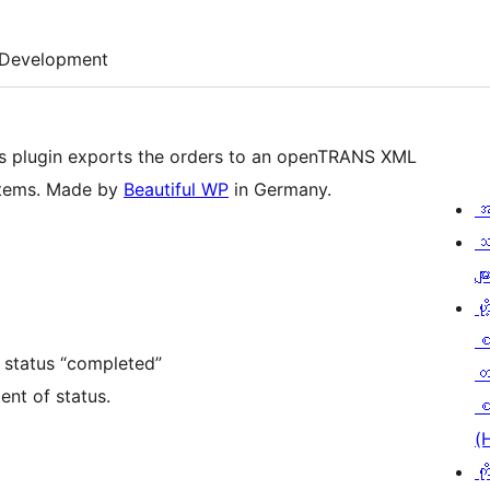
Development
 plugin exports the orders to an openTRANS XML
ystems. Made by
Beautiful WP
in Germany.
အ
သ
မျာ
ဟို
r status “completed”
တ
ent of status.
စ
(
ကိ