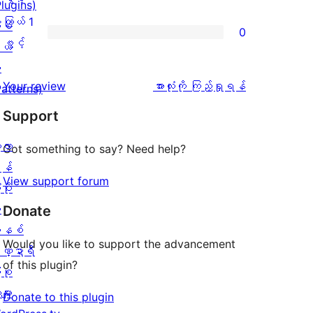
Plugins)
စောင်
ချက်
အဆင့်
2
ကြယ် 1
ံစံ
0
0
သုံးသပ်
ပွင့်
ကြယ်
ပွင့်
ယ်
စောင်
ချက်
အဆင့်
1
း
0
သုံးသပ်
ပွင့်
သုံးသပ်
Your review
အားလုံးကို ကြည့်ရှုရန်
Patterns)
စောင်
ချက်
အဆင့်
ချက်
Support
0
သုံးသပ်
စောင်
့လာ
ချက်
Got something to say? Need help?
န်
0
View support forum
ပိုး
စောင်
ု
Donate
နစ်
Would you like to support the advancement
ဏ္ဍာရီ
of this plugin?
ုစု
များ
Donate to this plugin