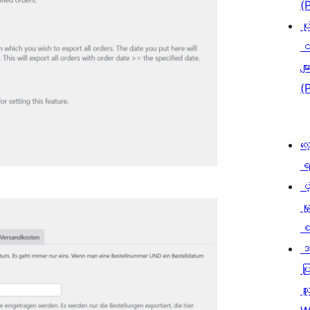
(
ပု
င
မျာ
(
လေ
ရ
ပံ့
မှ
စ
ဒ
ပြ
သူ