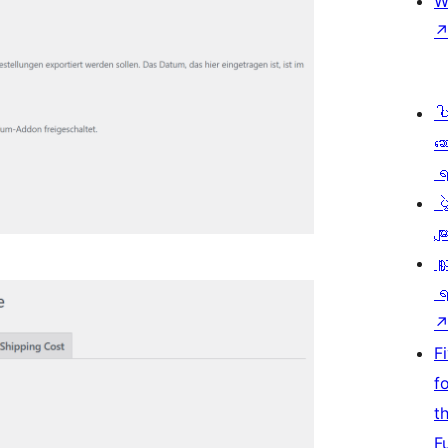
W
ပ
ဆ
ရ
ပ
မျာ
လှ
ရ
F
f
t
F