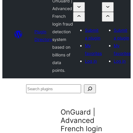
OnGuard |
Advanced
French
login fraud
Submit
Submit
Plugin
detection
a plugin
a plugin
Directory
system
My
My
based on
favorites
favorites
billions of
Log in
Log in
data
points.
Search
plugins
OnGuard |
Advanced
French login