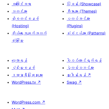
အကြောင်းအရာ
ပြခန်း (Showcase)
သတင်းများ
သီးမားများ (Themes)
ဟို့စတင်းစနစ်
ပလပ်အင်များ
(Hosting)
(Plugins)
ကိုယ်ရေးအချက်အလက်
ပုံစံငယ်များ (Patterns)
လုံခြုံမှု
လေ့လာရန်
ပါဝင်ဆောင်ရွက်ရန်
ပံ့ပိုးမှုစနစ်
ပွဲလမ်းသဘင်များ
ဒဏ္ဍာရီပြုစုသူများ
လှူဒါန်းရန်
↗
WordPress.tv
↗
Swag
↗
WordPress.com
↗