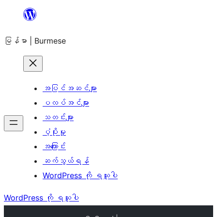
အကြောင်းအရာ
သို့
မြန်မာ | Burmese
ကျော်သွား
ရန်
အပြင်အဆင်များ
ပလပ်အင်များ
သတင်းများ
ပံ့ပိုးမှု
အကြောင်း
ဆက်သွယ်ရန်
WordPress ကို ရယူပါ
WordPress ကို ရယူပါ