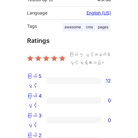
Language
English (US)
Tags
awesome
cms
pages
Ratings
ကြယ် ၅ ပွင့်အနက်
5
ပွင့် ရရှိထားသည်။
ကြယ် 5
12
ကြယ်
ပွင့်
5
ကြယ် 4
0
ပွင့်
ကြယ်
ပွင့်
အဆင့်
4
ကြယ် 3
0
သုံးသပ်
ပွင့်
ကြယ်
ပွင့်
ချက်
အဆင့်
3
ကြယ် 2