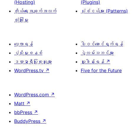
(Hosting)
(Plugins)
ကိုယ်ရေးအချက်အလက်
ပုံစံငယ်များ (Patterns)
လုံခြုံမှု
လေ့လာရန်
ပါဝင်ဆောင်ရွက်ရန်
ပံ့ပိုးမှုစနစ်
ပွဲလမ်းသဘင်များ
ဒဏ္ဍာရီပြုစုသူများ
လှူဒါန်းရန်
↗
WordPress.tv
↗
Five for the Future
WordPress.com
↗
Matt
↗
bbPress
↗
BuddyPress
↗