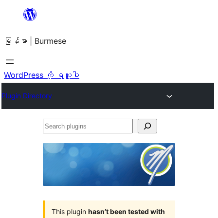
အကြောင်းအရာ
သို့
မြန်မာ | Burmese
ကျော်သွား
ရန်
WordPress ကို ရယူပါ
Plugin Directory
Search
plugins
This plugin
hasn’t been tested with