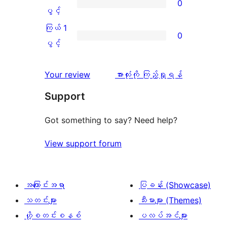
0
12
သုံးသပ်
ပွင့်
ကြယ်
ပွင့်
စောင်
ချက်
အဆင့်
2
ကြယ် 1
0
0
သုံးသပ်
ပွင့်
ကြယ်
ပွင့်
စောင်
ချက်
အဆင့်
1
0
သုံးသပ်
ပွင့်
သုံးသပ်
Your review
အားလုံးကို ကြည့်ရှုရန်
စောင်
ချက်
အဆင့်
ချက်
Support
0
သုံးသပ်
စောင်
ချက်
Got something to say? Need help?
0
View support forum
စောင်
အကြောင်းအရာ
ပြခန်း (Showcase)
သတင်းများ
သီးမားများ (Themes)
ဟို့စတင်းစနစ်
ပလပ်အင်များ