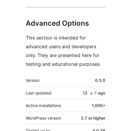
Advanced Options
This section is intended for
advanced users and developers
only. They are presented here for
testing and educational purposes.
Meta
Version
0.3.0
Last updated
12 နှစ်
ago
Active installations
1,000+
WordPress version
2.7 or higher
Tested up to
4.0.38