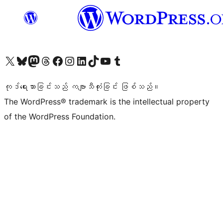
ကျွန်ုပ်တို့၏ X (ယခင် Twitter) အကောင့်သို့ သွားရောက်ကြည့်ရှုပါ
ကျွန်ုပ်တို့၏ Bluesky အကောင့်သို့ ဝင်ရောက်ကြည့်ရှုရန်
ကျွန်ုပ်တို့၏ Mastodon အကောင့်သို့ သွားရောက်ကြည့်ရှုပါ
ကျွန်ုပ်တို့၏ Threads အကောင့်သို့ ဝင်ရောက်ကြည့်ရှုရန်
ကျွန်ုပ်တို့၏ Facebook စာမျက်နှာသို့ သွားရောက်ကြည့်ရှုပါ
ကျွန်ုပ်တို့၏ Instagram အကောင့်သို့ သွားရောက်ကြည့်ရှုပါ
ကျွန်ုပ်တို့၏ LinkedIn အကောင့်သို့ သွားရောက်ကြည့်ရှုပါ
ကျွန်ုပ်တို့၏ TikTok အကောင့်သို့ ဝင်ရောက်ကြည့်ရှုရန်
ကျွန်ုပ်တို့၏ YouTube ချန်နယ်သို့ သွားရောက်ကြည့်ရှုပါ
ကျွန်ုပ်တို့၏ Tumblr အကောင့်သို့ ဝင်ရောက်ကြည့်ရှုရန်
ကုဒ်ရေးသားခြင်းသည် ကဗျာသီကုံးခြင်း ဖြစ်သည်။
The WordPress® trademark is the intellectual property
of the WordPress Foundation.