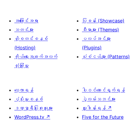
အကြောင်းအရာ
ပြခန်း (Showcase)
သတင်းများ
သီးမားများ (Themes)
ဟို့စတင်းစနစ်
ပလပ်အင်များ
(Hosting)
(Plugins)
ကိုယ်ရေးအချက်အလက်
ပုံစံငယ်များ (Patterns)
လုံခြုံမှု
လေ့လာရန်
ပါဝင်ဆောင်ရွက်ရန်
ပံ့ပိုးမှုစနစ်
ပွဲလမ်းသဘင်များ
ဒဏ္ဍာရီပြုစုသူများ
လှူဒါန်းရန်
↗
WordPress.tv
↗
Five for the Future