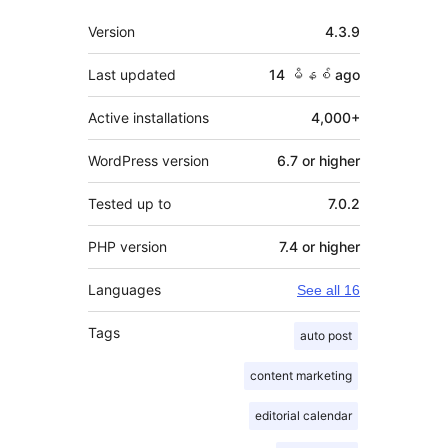
Meta
Version
4.3.9
Last updated
14 မိနစ်
ago
Active installations
4,000+
WordPress version
6.7 or higher
Tested up to
7.0.2
PHP version
7.4 or higher
Languages
See all 16
Tags
auto post
content marketing
editorial calendar