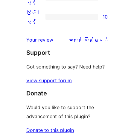
ပွင့်
ကြယ်
ပွင့်
စောင်
ချက်
အဆင့်
2
ကြယ် 1
10
4
သုံးသပ်
ပွင့်
ကြယ်
ပွင့်
စောင်
ချက်
အဆင့်
1
1
သုံးသပ်
ပွင့်
သုံးသပ်
Your review
အားလုံးကို ကြည့်ရှုရန်
စောင်
ချက်
အဆင့်
ချက်
Support
4
သုံးသပ်
စောင်
ချက်
Got something to say? Need help?
10
View support forum
စောင်
Donate
Would you like to support the
advancement of this plugin?
Donate to this plugin