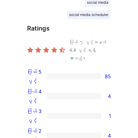
social media
social media scheduler
Ratings
ကြယ် ၅ ပွင့်အနက်
4.4
ပွင့် ရရှိ
ထားသည်။
ကြယ် 5
85
ကြယ်
ပွင့်
5
ကြယ် 4
4
ပွင့်
ကြယ်
ပွင့်
အဆင့်
4
ကြယ် 3
1
သုံးသပ်
ပွင့်
ကြယ်
ပွင့်
ချက်
အဆင့်
3
ကြယ် 2
4
85
သုံးသပ်