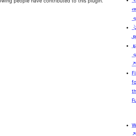
ပ
owing people have contributed to this plugin.
ဆ
ရ
ပ
မျာ
လှ
ရ
F
f
t
F
W