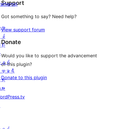
Support
Patterns)
0
သုံးသပ်
စောင်
ချက်
Got something to say? Need help?
0
့လာ
View support forum
စောင်
န်
Donate
ပိုး
ု
Would you like to support the advancement
နစ်
of this plugin?
ဏ္ဍာရီ
Donate to this plugin
ုစု
များ
ordPress.tv
↗