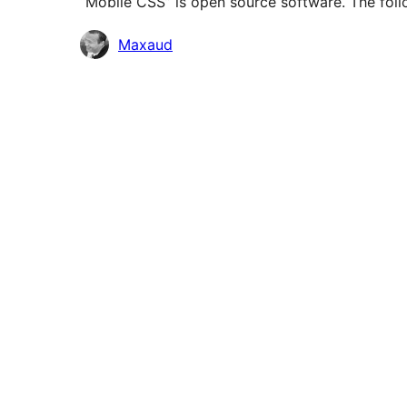
“Mobile CSS” is open source software. The foll
Contributors
Maxaud