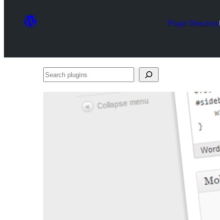
Plugin Directory
Search
plugins