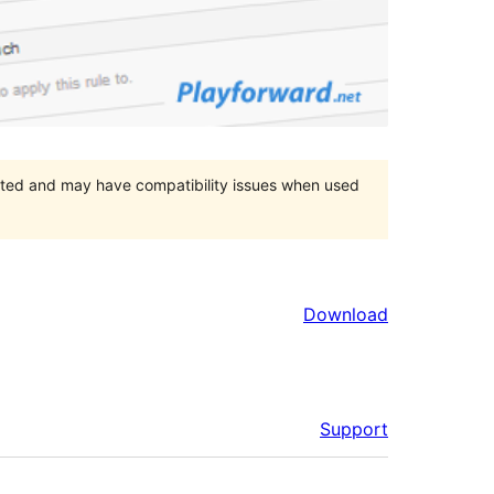
orted and may have compatibility issues when used
Download
Support
Meta