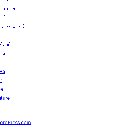
ါဝင်
ောင်ရွက်
န်
ွဲလမ်းသဘင်
း
ူဒါန်း
န်
↗
ive
or
he
uture
ordPress.com
↗