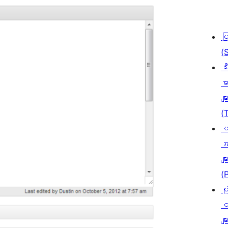
ပ
(
သီ
မာ
မျာ
(
ပ
အ
မျာ
(
ပု
င
မျာ