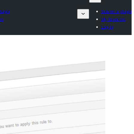
lugin
Submit a plugin
es
My favorites
Log in