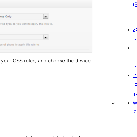
(
လေ
ရ
ပံ့
မှ
r your CSS rules, and choose the device
စ
ဒ
ပြ
သူ
W