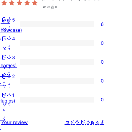
ထားသည်။
ကြယ် 5
ြခန်း
6
ကြယ်
ပွင့်
Showcase)
5
ကြယ် 4
း
0
ပွင့်
ကြယ်
ပွင့်
း
အဆင့်
4
း
ကြယ် 3
0
သုံးသပ်
ပွင့်
Themes)
ကြယ်
ပွင့်
ချက်
အဆင့်
လပ်
3
ကြယ် 2
0
6
သုံးသပ်
င်
ပွင့်
ကြယ်
ပွင့်
စောင်
ချက်
း
အဆင့်
2
ကြယ် 1
0
0
Plugins)
သုံးသပ်
ပွင့်
ကြယ်
ပွင့်
စောင်
ံစံ
ချက်
အဆင့်
1
ယ်
0
သုံးသပ်
ပွင့်
သုံးသပ်
Your review
အားလုံးကို ကြည့်ရှုရန်
း
စောင်
ချက်
အဆင့်
ချက်