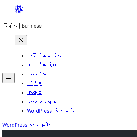
အကြောင်းအရာ
သို့
မြန်မာ | Burmese
ကျော်သွား
ရန်
အပြင်အဆင်များ
ပလပ်အင်များ
သတင်းများ
ပံ့ပိုးမှု
အကြောင်း
ဆက်သွယ်ရန်
WordPress ကို ရယူပါ
WordPress ကို ရယူပါ