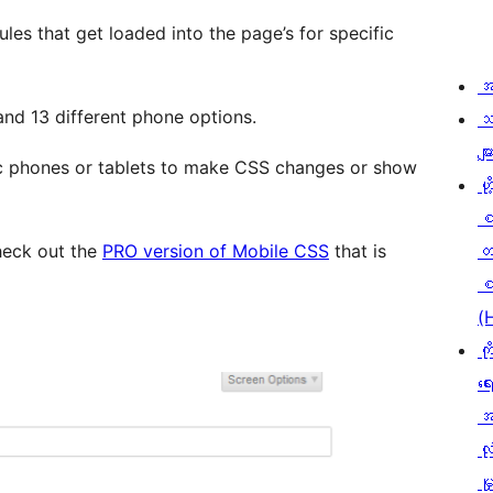
at get loaded into the page’s for specific
အ
 and 13 different phone options.
သ
မျာ
fic phones or tablets to make CSS changes or show
ဟို
check out the
PRO version of Mobile CSS
that is
တ
စ
(
ကိ
ရေ
အ
လုံ
မှ