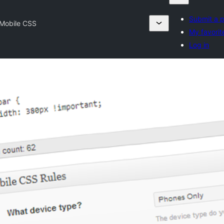
Submit a p
Mobile CSS
My favorit
Log in