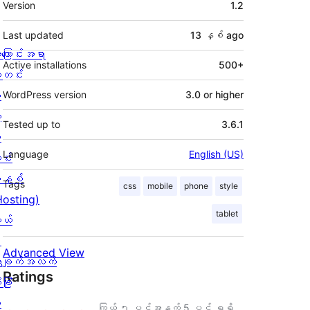
Version
1.2
Last updated
13 နှစ်
ago
ကြောင်းအရာ
Active installations
500+
တင်း
း
WordPress version
3.0 or higher
့
Tested up to
3.6.1
စ
Language
English (US)
င်း
နစ်
Tags
css
mobile
phone
style
Hosting)
tablet
ုယ်
း
Advanced View
ချက်အလက်
Ratings
ခြုံ
ု
ကြယ် ၅ ပွင့်အနက်
5
ပွင့် ရရှိ