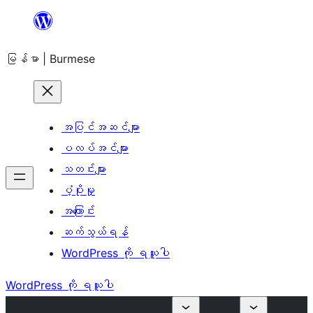
အကြောင်းအရာ
သို့
မြန်မာ | Burmese
ကျော်သွား
ရန်
အပြင်အဆင်များ
ပလပ်အင်များ
သတင်းများ
ပံ့ပိုးမှု
အကြောင်း
ဆက်သွယ်ရန်
WordPress ကို ရယူပါ
WordPress ကို ရယူပါ