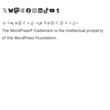
ကျွန်ုပ်တို့၏ X (ယခင် Twitter) အကောင့်သို့ သွားရောက်ကြည့်ရှုပါ
ကျွန်ုပ်တို့၏ Bluesky အကောင့်သို့ ဝင်ရောက်ကြည့်ရှုရန်
ကျွန်ုပ်တို့၏ Mastodon အကောင့်သို့ သွားရောက်ကြည့်ရှုပါ
ကျွန်ုပ်တို့၏ Threads အကောင့်သို့ ဝင်ရောက်ကြည့်ရှုရန်
ကျွန်ုပ်တို့၏ Facebook စာမျက်နှာသို့ သွားရောက်ကြည့်ရှုပါ
ကျွန်ုပ်တို့၏ Instagram အကောင့်သို့ သွားရောက်ကြည့်ရှုပါ
ကျွန်ုပ်တို့၏ LinkedIn အကောင့်သို့ သွားရောက်ကြည့်ရှုပါ
ကျွန်ုပ်တို့၏ TikTok အကောင့်သို့ ဝင်ရောက်ကြည့်ရှုရန်
ကျွန်ုပ်တို့၏ YouTube ချန်နယ်သို့ သွားရောက်ကြည့်ရှုပါ
ကျွန်ုပ်တို့၏ Tumblr အကောင့်သို့ ဝင်ရောက်ကြည့်ရှုရန်
ကုဒ်ရေးသားခြင်းသည် ကဗျာသီကုံးခြင်း ဖြစ်သည်။
The WordPress® trademark is the intellectual property
of the WordPress Foundation.