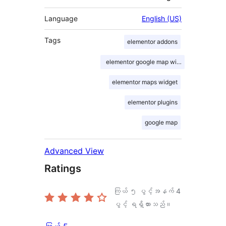
Language
English (US)
Tags
elementor addons
elementor google map widget
elementor maps widget
elementor plugins
google map
Advanced View
Ratings
ကြယ် ၅ ပွင့်အနက်
4
ပွင့် ရရှိထားသည်။