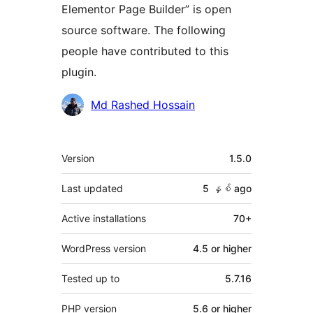
Elementor Page Builder” is open
source software. The following
people have contributed to this
plugin.
Contributors
Md Rashed Hossain
Meta
Version
1.5.0
Last updated
5 နှစ်
ago
Active installations
70+
WordPress version
4.5 or higher
Tested up to
5.7.16
PHP version
5.6 or higher