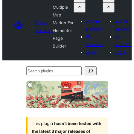
Multiple
Map
Submit
Submit
Plugin
Marker For
a plugin
a plugin
Directory
Elementor
My
My
Page
favorites
favorites
Builder
Log in
Log in
Search
plugins
This plugin
hasn’t been tested with
the latest 3 major releases of