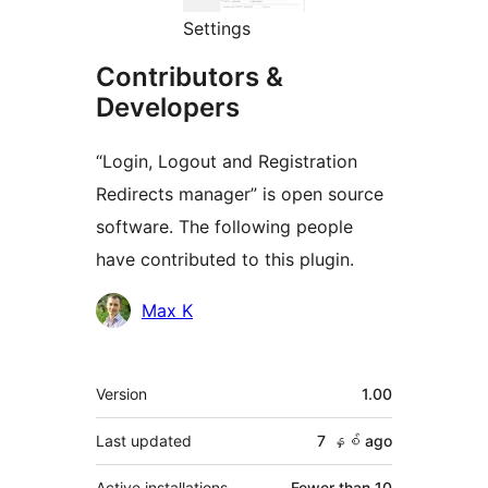
Settings
Contributors &
Developers
“Login, Logout and Registration
Redirects manager” is open source
software. The following people
have contributed to this plugin.
Contributors
Max K
Meta
Version
1.00
Last updated
7 နှစ်
ago
Active installations
Fewer than 10