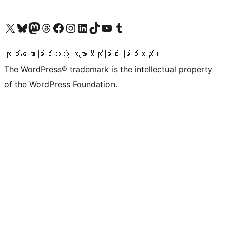
ကျွန်ုပ်တို့၏ X (ယခင် Twitter) အကောင့်သို့ သွားရောက်ကြည့်ရှုပါ
ကျွန်ုပ်တို့၏ Bluesky အကောင့်သို့ ဝင်ရောက်ကြည့်ရှုရန်
ကျွန်ုပ်တို့၏ Mastodon အကောင့်သို့ သွားရောက်ကြည့်ရှုပါ
ကျွန်ုပ်တို့၏ Threads အကောင့်သို့ ဝင်ရောက်ကြည့်ရှုရန်
ကျွန်ုပ်တို့၏ Facebook စာမျက်နှာသို့ သွားရောက်ကြည့်ရှုပါ
ကျွန်ုပ်တို့၏ Instagram အကောင့်သို့ သွားရောက်ကြည့်ရှုပါ
ကျွန်ုပ်တို့၏ LinkedIn အကောင့်သို့ သွားရောက်ကြည့်ရှုပါ
ကျွန်ုပ်တို့၏ TikTok အကောင့်သို့ ဝင်ရောက်ကြည့်ရှုရန်
ကျွန်ုပ်တို့၏ YouTube ချန်နယ်သို့ သွားရောက်ကြည့်ရှုပါ
ကျွန်ုပ်တို့၏ Tumblr အကောင့်သို့ ဝင်ရောက်ကြည့်ရှုရန်
ကုဒ်ရေးသားခြင်းသည် ကဗျာသီကုံးခြင်း ဖြစ်သည်။
The WordPress® trademark is the intellectual property
of the WordPress Foundation.