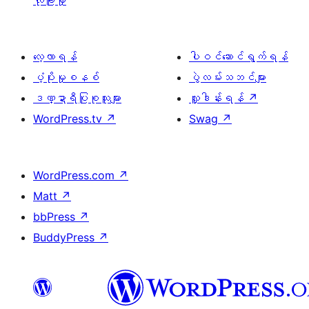
လုံခြုံမှု
လေ့လာရန်
ပါဝင်ဆောင်ရွက်ရန်
ပံ့ပိုးမှုစနစ်
ပွဲလမ်းသဘင်များ
ဒဏ္ဍာရီပြုစုသူများ
လှူဒါန်းရန်
↗
WordPress.tv
↗
Swag
↗
WordPress.com
↗
Matt
↗
bbPress
↗
BuddyPress
↗