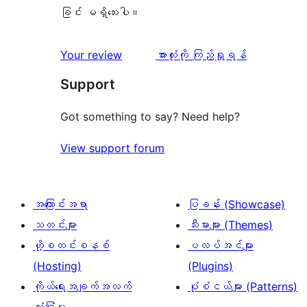
ခြင်း မရှိသေးပါ။
သုံးသပ်
Your review
အားလုံးကို ကြည့်ရှုရန်
ချက်
Support
Got something to say? Need help?
View support forum
အကြောင်းအရာ
ပြခန်း (Showcase)
သတင်းများ
သီးမားများ (Themes)
ဟို့စတင်းစနစ်
ပလပ်အင်များ
(Hosting)
(Plugins)
ကိုယ်ရေးအချက်အလက်
ပုံစံငယ်များ (Patterns)