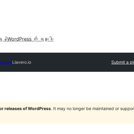
ရန်
WordPress ကို ရယူပါ
rectory
Llavero.io
Submit a pl
jor releases of WordPress
. It may no longer be maintained or supp