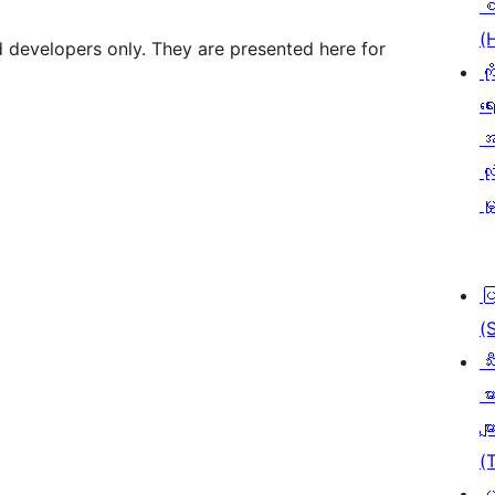
စ
(
d developers only. They are presented here for
ကိ
ရေ
အ
လုံ
မှ
ပ
(
သီ
မာ
မျာ
(
ပ