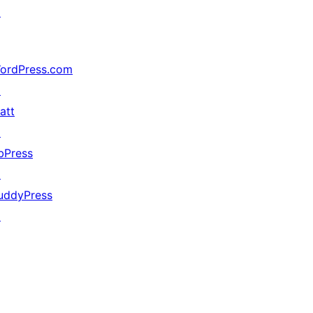
↗
ordPress.com
↗
att
↗
bPress
↗
uddyPress
↗