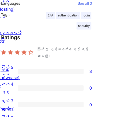
နစ်
Languages
See all 3
Hosting)
Tags
2FA
authentication
login
ုယ်
း
security
ချက်အလက်
Ratings
ခြုံ
ု
ကြယ် ၅ ပွင့်အနက်
4
ပွင့် ရရှိ
ထားသည်။
ကြယ် 5
ြခန်း
3
ကြယ်
ပွင့်
Showcase)
5
ကြယ် 4
း
0
ပွင့်
ကြယ်
ပွင့်
း
အဆင့်
4
ကြယ် 3
း
0
သုံးသပ်
ပွင့်
ကြယ်
ပွင့်
Themes)
ချက်
အဆင့်
3
လပ်