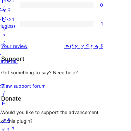
ကြယ် 2
0
3
သုံးသပ်
ပွင့်
င်
ကြယ်
ပွင့်
စောင်
ချက်
အဆင့်
း
2
ကြယ် 1
1
0
သုံးသပ်
Plugins)
ပွင့်
ကြယ်
ပွင့်
စောင်
ချက်
ံစံ
အဆင့်
1
0
ယ်
သုံးသပ်
ပွင့်
သုံးသပ်
Your review
အားလုံးကို ကြည့်ရှုရန်
စောင်
း
ချက်
အဆင့်
ချက်
Support
Patterns)
0
သုံးသပ်
စောင်
ချက်
Got something to say? Need help?
1
့လာ
View support forum
စောင်
န်
Donate
ပိုး
ု
Would you like to support the advancement
နစ်
of this plugin?
ဏ္ဍာရီ