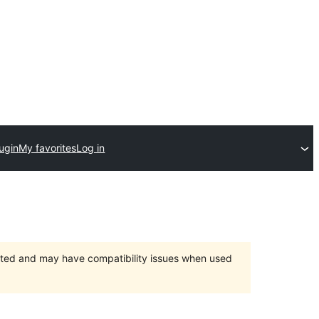
ugin
My favorites
Log in
orted and may have compatibility issues when used