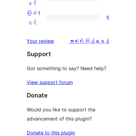
ပွင့်
ကြယ်
ပွင့်
စောင်
ချက်
အဆင့်
2
ကြယ် 1
5
3
သုံးသပ်
ပွင့်
ကြယ်
ပွင့်
စောင်
ချက်
အဆင့်
1
2
သုံးသပ်
ပွင့်
သုံးသပ်
Your review
အားလုံးကို ကြည့်ရှုရန်
စောင်
ချက်
အဆင့်
ချက်
Support
3
သုံးသပ်
စောင်
ချက်
Got something to say? Need help?
5
View support forum
စောင်
Donate
Would you like to support the
advancement of this plugin?
Donate to this plugin