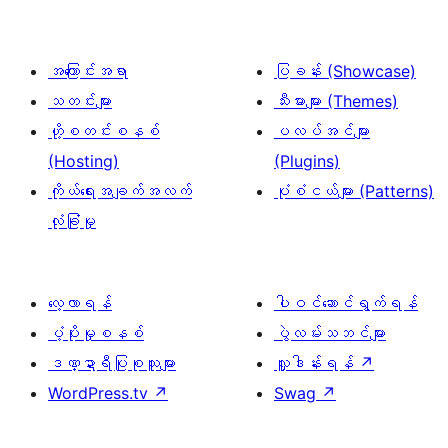
အကြောင်းအရာ
ပြခန်း (Showcase)
သတင်းများ
သီးမားများ (Themes)
ဟို့စတင်းစနစ်
ပလပ်အင်များ
(Hosting)
(Plugins)
ကိုယ်ရေးအချက်အလက်
ပုံစံငယ်များ (Patterns)
လုံခြုံမှု
လေ့လာရန်
ပါဝင်ဆောင်ရွက်ရန်
ပံ့ပိုးမှုစနစ်
ပွဲလမ်းသဘင်များ
ဒဏ္ဍာရီပြုစုသူများ
လှူဒါန်းရန်
↗
WordPress.tv
↗
Swag
↗