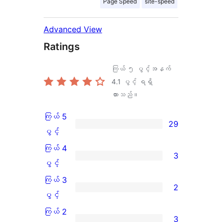
Page Speed
site-speed
Advanced View
Ratings
ကြယ် ၅ ပွင့်အနက်
4.1
ပွင့် ရရှိ
ထားသည်။
ကြယ် 5
29
ကြယ်
ပွင့်
5
ကြယ် 4
3
ပွင့်
ကြယ်
ပွင့်
အဆင့်
4
ကြယ် 3
2
သုံးသပ်
ပွင့်
ကြယ်
ပွင့်
ချက်
အဆင့်
3
ကြယ် 2
3
29
သုံးသပ်