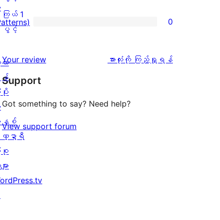
စောင်
း
ချက်
အဆင့်
2
ကြယ် 1
0
Patterns)
0
သုံးသပ်
ပွင့်
ကြယ်
ပွင့်
စောင်
ချက်
အဆင့်
1
0
သုံးသပ်
ပွင့်
သုံးသပ်
Your review
အားလုံးကို ကြည့်ရှုရန်
့လာ
စောင်
ချက်
အဆင့်
ချက်
န်
Support
0
သုံးသပ်
ပိုး
စောင်
ချက်
Got something to say? Need help?
ု
0
နစ်
View support forum
စောင်
ဏ္ဍာရီ
ုစု
များ
ordPress.tv
↗