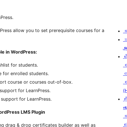
Press.
Press allow you to set prerequisite courses for a
အ
သ
မျာ
ble in WordPress:
ဟို
list for students.
 for enrolled students.
တ
ort course or courses out-of-box.
စ
upport for LearnPress.
(
support for LearnPress.
ကိ
ရေ
ordPress LMS Plugin
အ
လုံ
g drag & drop certificates builder as well as