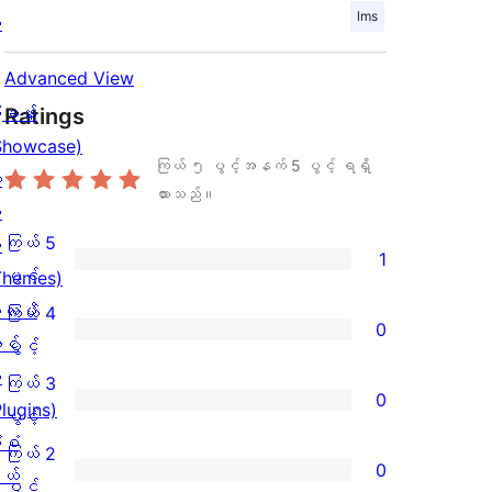
lms
ု
Advanced View
ြခန်း
Ratings
Showcase)
ကြယ် ၅ ပွင့်အနက်
5
ပွင့် ရရှိ
း
ထားသည်။
း
ကြယ် 5
း
1
ကြယ်
ပွင့်
Themes)
5
လပ်
ကြယ် 4
0
ပွင့်
င်
ကြယ်
ပွင့်
အဆင့်
း
4
ကြယ် 3
0
သုံးသပ်
Plugins)
ပွင့်
ကြယ်
ပွင့်
ချက်
ံစံ
အဆင့်
3
ကြယ် 2
0
1
ယ်
သုံးသပ်
ပွင့်
ကြယ်
ပွင့်