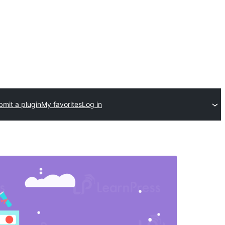
bmit a plugin
My favorites
Log in