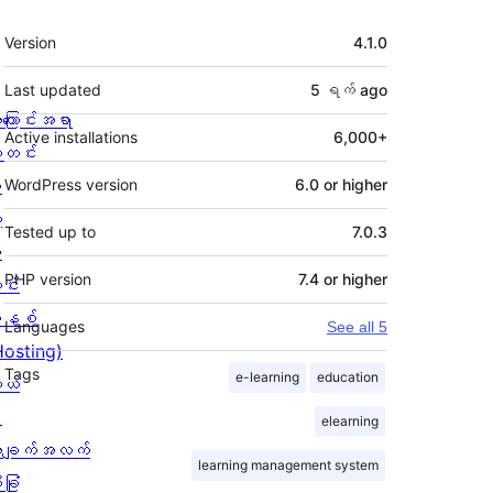
Meta
Version
4.1.0
Last updated
5 ရက်
ago
ကြောင်းအရာ
Active installations
6,000+
တင်း
း
WordPress version
6.0 or higher
့
Tested up to
7.0.3
စ
PHP version
7.4 or higher
င်း
နစ်
Languages
See all 5
Hosting)
Tags
e-learning
education
ုယ်
း
elearning
ချက်အလက်
learning management system
ခြုံ