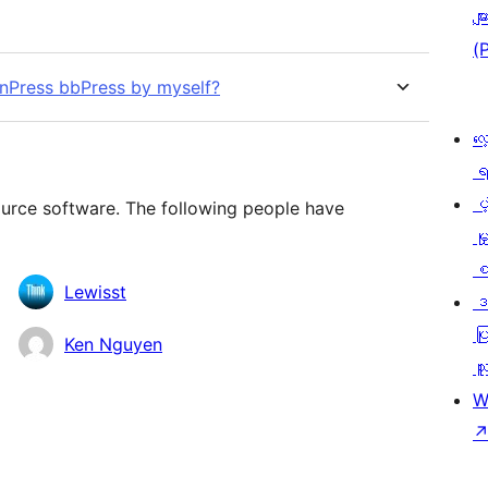
မျာ
(
rnPress bbPress by myself?
လေ
ရ
ပံ့
ource software. The following people have
မှ
စ
Lewisst
ဒ
ပြ
Ken Nguyen
သူ
W