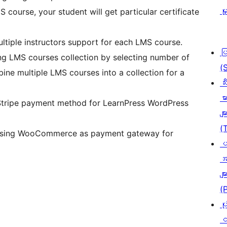
မှ
 course, your student will get particular certificate
ltiple instructors support for each LMS course.
ပ
g LMS courses collection by selecting number of
(
bine multiple LMS courses into a collection for a
သီ
မာ
tripe payment method for LearnPress WordPress
မျာ
(
sing WooCommerce as payment gateway for
ပ
အ
မျာ
(
ပု
င