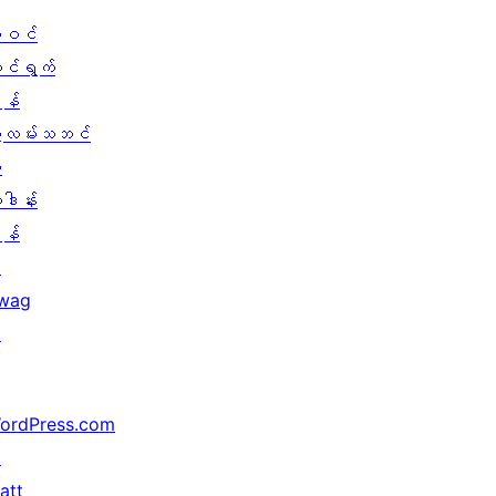
ါဝင်
ောင်ရွက်
န်
ွဲလမ်းသဘင်
း
ူဒါန်း
န်
↗
wag
↗
ordPress.com
↗
att