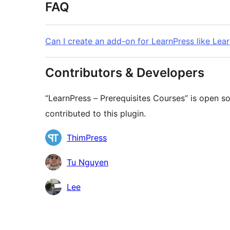
FAQ
Can I create an add-on for LearnPress like Lea
Contributors & Developers
“LearnPress – Prerequisites Courses” is open s
contributed to this plugin.
Contributors
ThimPress
Tu Nguyen
Lee