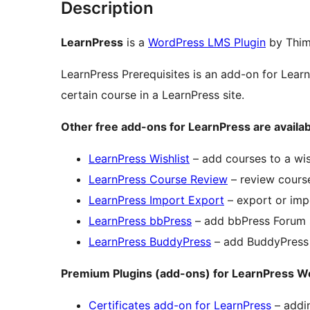
Description
LearnPress
is a
WordPress LMS Plugin
by Thim
LearnPress Prerequisites is an add-on for Learn
certain course in a LearnPress site.
Other free add-ons for LearnPress are availa
LearnPress Wishlist
– add courses to a wish
LearnPress Course Review
– review course
LearnPress Import Export
– export or imp
LearnPress bbPress
– add bbPress Forum s
LearnPress BuddyPress
– add BuddyPress 
Premium Plugins (add-ons) for LearnPress W
Certificates add-on for LearnPress
– addin