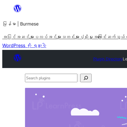
အကြောင်းအရာ
သို့
မြန်မာ | Burmese
ကျော်သွား
ရန်
အပြင်အဆင်များ
ပလပ်အင်များ
သတင်းများ
ပံ့ပိုးမှု
အကြောင်း
ဆက်သွယ်
WordPress ကို ရယူပါ
Plugin Directory
Le
Search
plugins