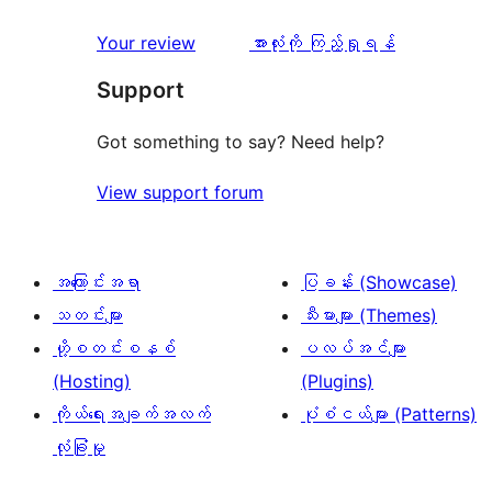
အဆင့်
1
0
သုံးသပ်
ပွင့်
သုံးသပ်
Your review
အားလုံးကို ကြည့်ရှုရန်
စောင်
ချက်
အဆင့်
ချက်
Support
0
သုံးသပ်
စောင်
ချက်
Got something to say? Need help?
0
View support forum
စောင်
အကြောင်းအရာ
ပြခန်း (Showcase)
သတင်းများ
သီးမားများ (Themes)
ဟို့စတင်းစနစ်
ပလပ်အင်များ
(Hosting)
(Plugins)
ကိုယ်ရေးအချက်အလက်
ပုံစံငယ်များ (Patterns)
လုံခြုံမှု