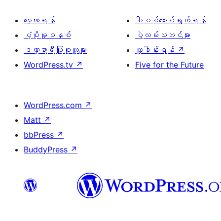
လေ့လာရန်
ပါဝင်ဆောင်ရွက်ရန်
ပံ့ပိုးမှုစနစ်
ပွဲလမ်းသဘင်များ
ဒဏ္ဍာရီပြုစုသူများ
လှူဒါန်းရန်
↗
WordPress.tv
↗
Five for the Future
WordPress.com
↗
Matt
↗
bbPress
↗
BuddyPress
↗