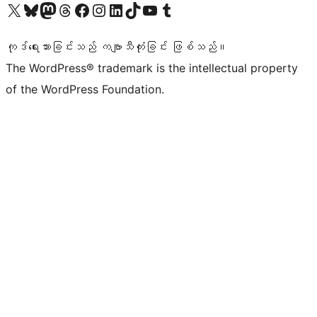
ကျွန်ုပ်တို့၏ X (ယခင် Twitter) အကောင့်သို့ သွားရောက်ကြည့်ရှုပါ
ကျွန်ုပ်တို့၏ Bluesky အကောင့်သို့ ဝင်ရောက်ကြည့်ရှုရန်
ကျွန်ုပ်တို့၏ Mastodon အကောင့်သို့ သွားရောက်ကြည့်ရှုပါ
ကျွန်ုပ်တို့၏ Threads အကောင့်သို့ ဝင်ရောက်ကြည့်ရှုရန်
ကျွန်ုပ်တို့၏ Facebook စာမျက်နှာသို့ သွားရောက်ကြည့်ရှုပါ
ကျွန်ုပ်တို့၏ Instagram အကောင့်သို့ သွားရောက်ကြည့်ရှုပါ
ကျွန်ုပ်တို့၏ LinkedIn အကောင့်သို့ သွားရောက်ကြည့်ရှုပါ
ကျွန်ုပ်တို့၏ TikTok အကောင့်သို့ ဝင်ရောက်ကြည့်ရှုရန်
ကျွန်ုပ်တို့၏ YouTube ချန်နယ်သို့ သွားရောက်ကြည့်ရှုပါ
ကျွန်ုပ်တို့၏ Tumblr အကောင့်သို့ ဝင်ရောက်ကြည့်ရှုရန်
ကုဒ်ရေးသားခြင်းသည် ကဗျာသီကုံးခြင်း ဖြစ်သည်။
The WordPress® trademark is the intellectual property
of the WordPress Foundation.