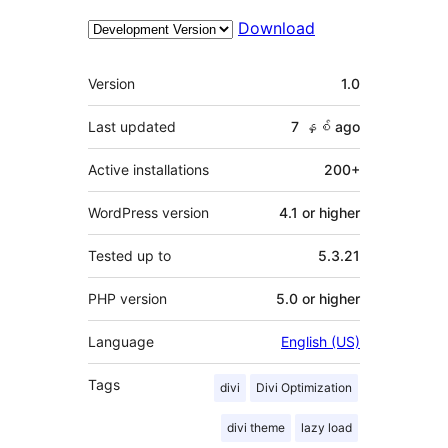
Download
Meta
Version
1.0
Last updated
7 နှစ်
ago
Active installations
200+
WordPress version
4.1 or higher
Tested up to
5.3.21
PHP version
5.0 or higher
Language
English (US)
Tags
divi
Divi Optimization
divi theme
lazy load