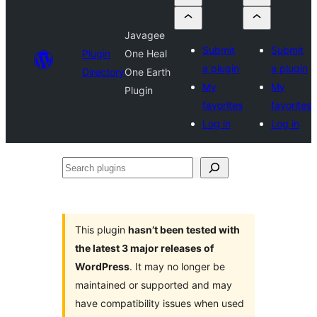
Javagee
Submit
Submit
Plugin
One Heal
a plugin
a plugin
Directory
One Earth
My
My
Plugin
favorites
favorites
Log in
Log in
Search
plugins
This plugin
hasn’t been tested with
the latest 3 major releases of
WordPress
. It may no longer be
maintained or supported and may
have compatibility issues when used