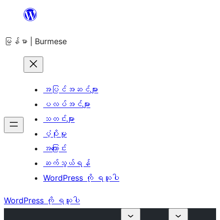
အကြောင်းအရာ
သို့
မြန်မာ | Burmese
ကျော်သွား
ရန်
အပြင်အဆင်များ
ပလပ်အင်များ
သတင်းများ
ပံ့ပိုးမှု
အကြောင်း
ဆက်သွယ်ရန်
WordPress ကို ရယူပါ
WordPress ကို ရယူပါ