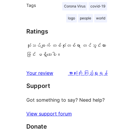
Tags
Corona Virus
covid-19
logo
people
world
Ratings
သုံးသပ်ချက် တစ်စုံတစ်ရာ တင်သွင်းထား
ခြင်း မရှိသေးပါ။
သုံးသပ်
Your review
အားလုံးကို ကြည့်ရှုရန်
ချက်
Support
Got something to say? Need help?
View support forum
Donate