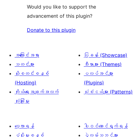
Would you like to support the
advancement of this plugin?
Donate to this plugin
အကြောင်းအရာ
ပြခန်း (Showcase)
သတင်းများ
သီးမားများ (Themes)
ဟို့စတင်းစနစ်
ပလပ်အင်များ
(Hosting)
(Plugins)
ကိုယ်ရေးအချက်အလက်
ပုံစံငယ်များ (Patterns)
လုံခြုံမှု
လေ့လာရန်
ပါဝင်ဆောင်ရွက်ရန်
ပံ့ပိုးမှုစနစ်
ပွဲလမ်းသဘင်များ