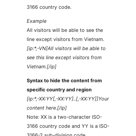
3166 country code.
Example
All visitors will be able to see the
line except visitors from Vietnam.
[ip:*,-VN]All visitors will be able to
see this line except visitors from
Vietnam.[/ip]
Syntax to hide the content from
specific country and region
[ip:*,-XX:YY[,-XX:YY]..[,-XX:YY]]Your
content here.[/ip]
Note: XX is a two-character ISO-
3166 country code and YY is a ISO-
3166-2 sub-division code.