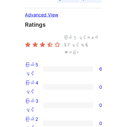
Advanced View
Ratings
ကြယ် ၅ ပွင့်အနက်
3.7
ပွင့် ရရှိ
ထားသည်။
ကြယ် 5
6
ကြယ်
ပွင့်
5
ကြယ် 4
0
ပွင့်
ကြယ်
ပွင့်
အဆင့်
4
ကြယ် 3
0
သုံးသပ်
ပွင့်
ကြယ်
ပွင့်
ချက်
အဆင့်
3
ကြယ် 2
0
6
သုံးသပ်
ပွင့်