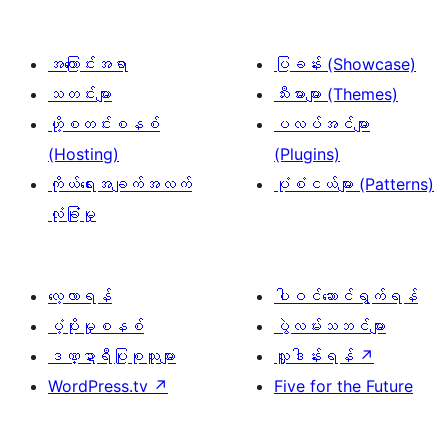
အကြောင်းအရာ
ပြခန်း (Showcase)
သတင်းများ
သီးမားများ (Themes)
ဟို့စတင်းစနစ်
ပလပ်အင်များ
(Hosting)
(Plugins)
ကိုယ်ရေးအချက်အလက်
ပုံစံငယ်များ (Patterns)
လုံခြုံမှု
လေ့လာရန်
ပါဝင်ဆောင်ရွက်ရန်
ပံ့ပိုးမှုစနစ်
ပွဲလမ်းသဘင်များ
ဒဏ္ဍာရီပြုစုသူများ
လှူဒါန်းရန်
↗
WordPress.tv
↗
Five for the Future