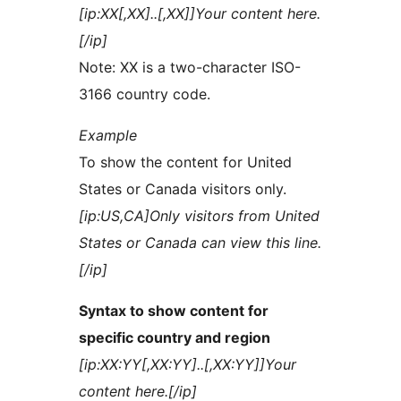
[ip:XX[,XX]..[,XX]]Your content here.
[/ip]
Note: XX is a two-character ISO-
3166 country code.
Example
To show the content for United
States or Canada visitors only.
[ip:US,CA]Only visitors from United
States or Canada can view this line.
[/ip]
Syntax to show content for
specific country and region
[ip:XX:YY[,XX:YY]..[,XX:YY]]Your
content here.[/ip]