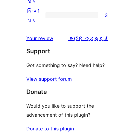
ကြယ်
ပွင့်
စောင်
ချက်
အဆင့်
2
ကြယ် 1
3
0
သုံးသပ်
ပွင့်
ကြယ်
ပွင့်
စောင်
ချက်
အဆင့်
1
0
သုံးသပ်
ပွင့်
သုံးသပ်
Your review
အားလုံးကို ကြည့်ရှုရန်
စောင်
ချက်
အဆင့်
ချက်
Support
0
သုံးသပ်
စောင်
ချက်
Got something to say? Need help?
3
View support forum
စောင်
Donate
Would you like to support the
advancement of this plugin?
Donate to this plugin