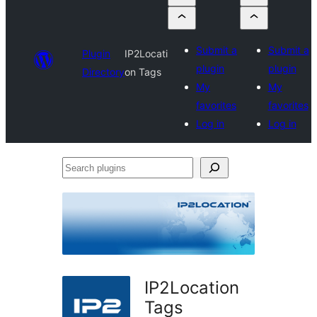
Submit a
Submit a
Plugin
IP2Locati
plugin
plugin
Directory
on Tags
My
My
favorites
favorites
Log in
Log in
Search
plugins
IP2Location
Tags