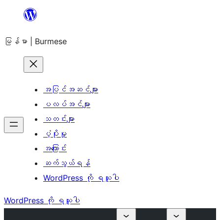
အကြောင်းအရာ
သို့
မြန်မာ | Burmese
ကျော်သွား
ရန်
အပြင်အဆင်များ
ပလပ်အင်များ
သတင်းများ
ပံ့ပိုးမှု
အကြောင်း
ဆက်သွယ်ရန်
WordPress ကို ရယူပါ
WordPress ကို ရယူပါ