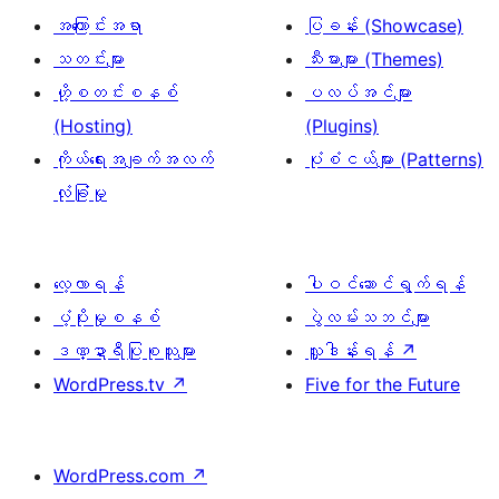
အကြောင်းအရာ
ပြခန်း (Showcase)
သတင်းများ
သီးမားများ (Themes)
ဟို့စတင်းစနစ်
ပလပ်အင်များ
(Hosting)
(Plugins)
ကိုယ်ရေးအချက်အလက်
ပုံစံငယ်များ (Patterns)
လုံခြုံမှု
လေ့လာရန်
ပါဝင်ဆောင်ရွက်ရန်
ပံ့ပိုးမှုစနစ်
ပွဲလမ်းသဘင်များ
ဒဏ္ဍာရီပြုစုသူများ
လှူဒါန်းရန်
↗
WordPress.tv
↗
Five for the Future
WordPress.com
↗