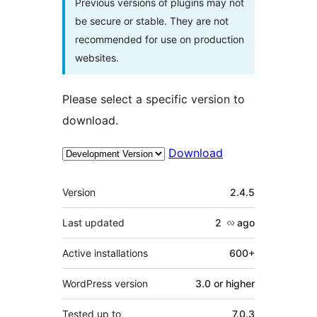
Previous versions of plugins may not
be secure or stable. They are not
recommended for use on production
websites.
Please select a specific version to
download.
Download
Meta
Version
2.4.5
Last updated
2 လ
ago
Active installations
600+
WordPress version
3.0 or higher
Tested up to
7.0.3