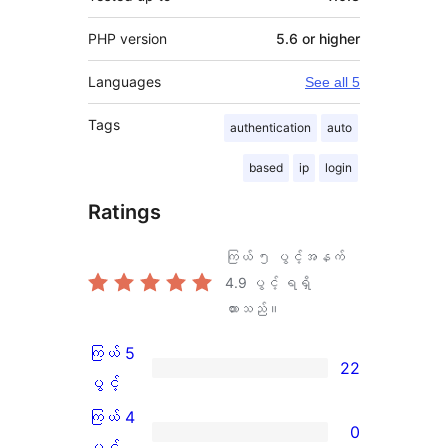
PHP version
5.6 or higher
Languages
See all 5
Tags
authentication
auto
based
ip
login
Ratings
ကြယ် ၅ ပွင့်အနက်
4.9
ပွင့် ရရှိ
ထားသည်။
ကြယ် 5
22
ကြယ်
ပွင့်
5
ကြယ် 4
0
ပွင့်
ကြယ်
ပွင့်