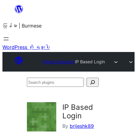
အကြောင်းအရာ
သို့
မြန်မာ | Burmese
ကျော်သွား
ရန်
WordPress ကို ရယူပါ
Plugin Directory
IP Based Login
Search
plugins
IP Based
Login
By
brijeshk89