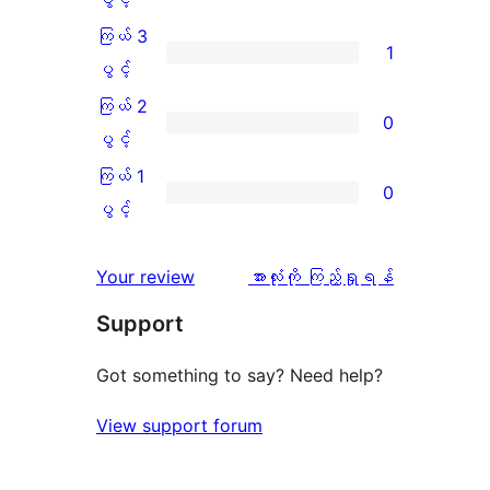
အဆင့်
4
ကြယ် 3
1
သုံးသပ်
ပွင့်
ကြယ်
ပွင့်
ချက်
အဆင့်
3
ကြယ် 2
0
22
သုံးသပ်
ပွင့်
ကြယ်
ပွင့်
စောင်
ချက်
အဆင့်
2
ကြယ် 1
0
0
သုံးသပ်
ပွင့်
ကြယ်
ပွင့်
စောင်
ချက်
အဆင့်
1
1
သုံးသပ်
ပွင့်
သုံးသပ်
Your review
အားလုံးကို ကြည့်ရှုရန်
စောင်
ချက်
အဆင့်
ချက်
Support
0
သုံးသပ်
စောင်
ချက်
Got something to say? Need help?
0
View support forum
စောင်