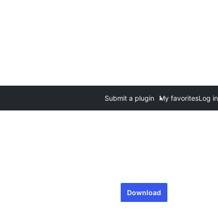
Submit a plugin
My favorites
Log in
Download