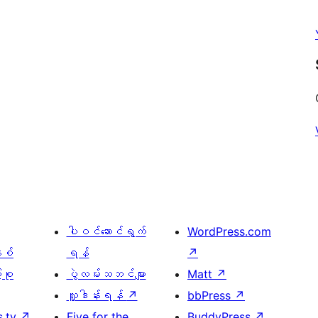
ပါဝင်ဆောင်ရွက်
WordPress.com
နစ်
ရန်
↗
ုစု
ပွဲလမ်းသဘင်များ
Matt
↗
လှူဒါန်းရန်
↗
bbPress
↗
s.tv
↗
Five for the
BuddyPress
↗