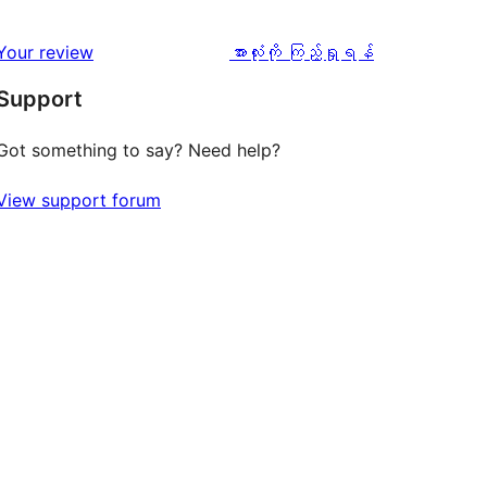
စောင်
ချက်
အဆင့်
1
0
သုံးသပ်
ပွင့်
သုံးသပ်
Your review
အားလုံးကို ကြည့်ရှုရန်
စောင်
ချက်
အဆင့်
ချက်
Support
0
သုံးသပ်
စောင်
ချက်
Got something to say? Need help?
1
View support forum
စောင်