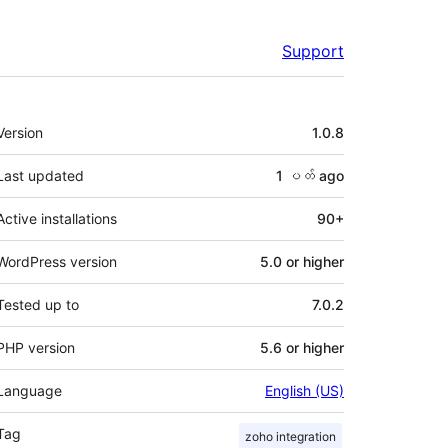
Support
Meta
Version
1.0.8
Last updated
1 ပတ်
ago
Active installations
90+
WordPress version
5.0 or higher
Tested up to
7.0.2
PHP version
5.6 or higher
Language
English (US)
Tag
zoho integration