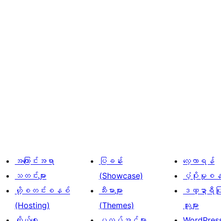
အကြောင်းအရာ
ပြခန်း
လေ့လာရန်
သတင်းများ
(Showcase)
ပံ့ပိုးမှုစ
ဟို့စတင်းစနစ်
သီးမားများ
ဒဏ္ဍာရီပြ
(Hosting)
(Themes)
သူများ
ကိုယ်ရေး
ပလပ်အင်များ
WordPres