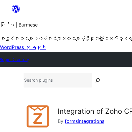
အကြောင်းအရာ
သို့
ကျော်သွား
မြန်မာ | Burmese
ရန်
အပြင်အဆင်များ
ပလပ်အင်များ
သတင်းများ
ပံ့ပိုးမှု
အကြောင်း
ဆက်သွယ်ရ
WordPress ကို ရယူပါ
Plugin Directory
Search
plugins
Integration of Zoho
By
formsintegrations