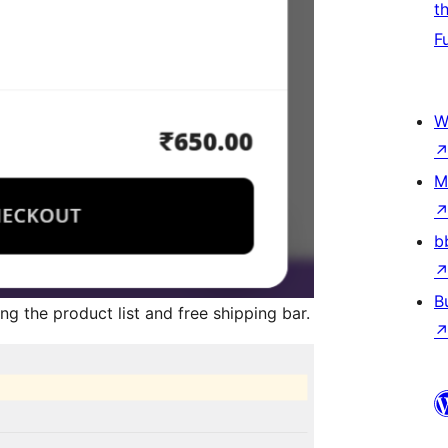
t
F
W
M
b
B
g the product list and free shipping bar.