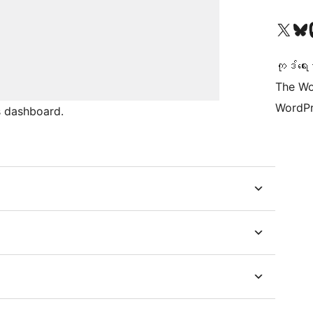
ကျွန်ုပ်တို့၏ X (ယခင် Twitter) အကောင့်သို့ သွားရောက်ကြည့်ရှုပါ
ကျွန်ုပ်တို့၏ Bluesky အကောင့်သို့ 
ကျွန်ုပ်တို့၏ M
ကုဒ်ရေး
The Wo
WordPr
s dashboard.