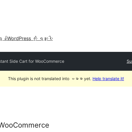
ရန်
WordPress ကို ရယူပါ
stant Side Cart for WooCommerce
Su
This plugin is not translated into ဗမာစာ yet.
Help translate it!
or WooCommerce