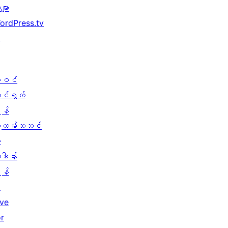
များ
ordPress.tv
↗
ါဝင်
ောင်ရွက်
န်
ွဲလမ်းသဘင်
း
ူဒါန်း
န်
↗
ive
or