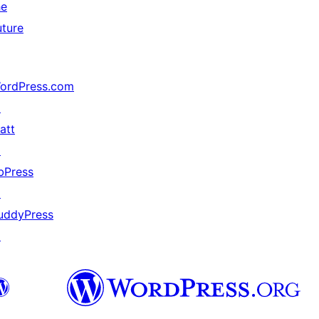
he
uture
ordPress.com
↗
att
↗
bPress
↗
uddyPress
↗