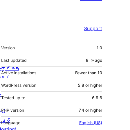
Support
Meta
Version
1.0
Last updated
8 လ
ago
ကြောင်းအရာ
Active installations
Fewer than 10
တင်း
း
WordPress version
5.8 or higher
့
Tested up to
6.9.6
စ
PHP version
7.4 or higher
င်း
နစ်
Language
English (US)
Hosting)