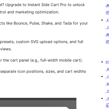
el? Upgrade to Instant Side Cart Pro to unlock
မျာ
trol and marketing optimization.
(
ပု
ts like Bounce, Pulse, Shake, and Tada for your
င
မျာ
 presets, custom SVG upload options, and full
(
 views.
the cart panel (e.g., full-width mobile cart).
လေ
ရ
 separate icon positions, sizes, and cart widths
ပံ့
မှ
စ
ဒ
ပြ