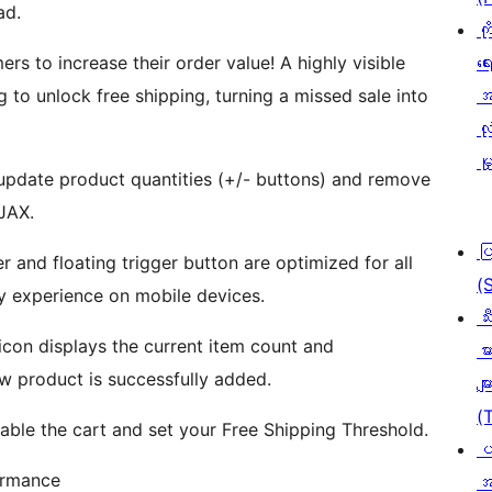
ad.
ကိ
rs to increase their order value! A highly visible
ရေ
to unlock free shipping, turning a missed sale into
အ
လုံ
မှ
pdate product quantities (+/- buttons) and remove
AJAX.
ပ
r and floating trigger button are optimized for all
(
ly experience on mobile devices.
သီ
t icon displays the current item count and
မာ
w product is successfully added.
မျာ
(
sable the cart and set your Free Shipping Threshold.
ပ
ormance
အ