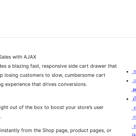
Sales with AJAX
s a blazing fast, responsive side cart drawer that
အ
top losing customers to slow, cumbersome cart
သ
 experience that drives conversions.
မျာ
ဟို
right out of the box to boost your store’s user
.
တ
စ
 instantly from the Shop page, product pages, or
(