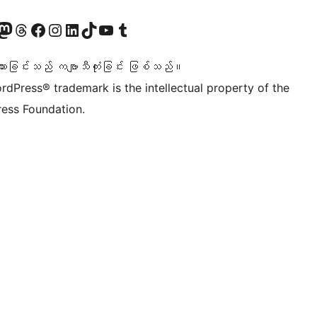
ဝင်ရောက်ကြည့်ရှုရန်
astodon အကောင့်သို့ သွားရောက်ကြည့်ရှုပါ
ကျွန်ုပ်တို့၏ Threads အကောင့်သို့ ဝင်ရောက်ကြည့်ရှုရန်
ကျွန်ုပ်တို့၏ Facebook စာမျက်နှာသို့ သွားရောက်ကြည့်ရှုပါ
ကျွန်ုပ်တို့၏ Instagram အကောင့်သို့ သွားရောက်ကြည့်ရှုပါ
ကျွန်ုပ်တို့၏ LinkedIn အကောင့်သို့ သွားရောက်ကြည့်ရှုပါ
ကျွန်ုပ်တို့၏ TikTok အကောင့်သို့ ဝင်ရောက်ကြည့်ရှုရန်
ကျွန်ုပ်တို့၏ YouTube ချန်နယ်သို့ သွားရောက်ကြည့်ရှုပါ
ကျွန်ုပ်တို့၏ Tumblr အကောင့်သို့ ဝင်ရောက်ကြည့်ရှုရန်
သားခြင်းသည် ကဗျာသီကုံးခြင်း ဖြစ်သည်။
rdPress® trademark is the intellectual property of the
ess Foundation.