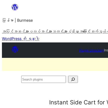
အကြောင်းအရာ
သို့
မြန်မာ | Burmese
ကျော်သွား
ရန်
အပြင်အဆင်များ
ပလပ်အင်များ
သတင်းများ
ပံ့ပိုးမှု
အကြောင်း
ဆက်သွယ်
WordPress ကို ရယူပါ
Plugin Directory
In
Search
plugins
Instant Side Cart f