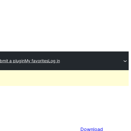
bmit a plugin
My favorites
Log in
Download