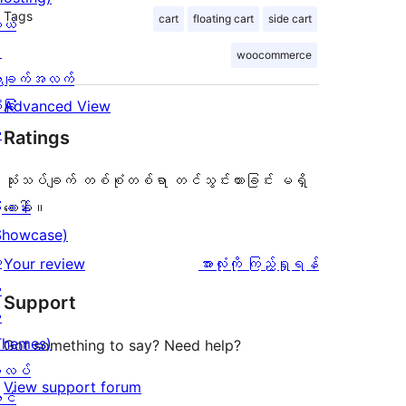
Tags
cart
floating cart
side cart
ုယ်
း
woocommerce
ချက်အလက်
ခြုံ
Advanced View
ု
Ratings
သုံးသပ်ချက် တစ်စုံတစ်ရာ တင်သွင်းထားခြင်း မရှိ
ြခန်း
သေးပါ။
Showcase)
း
သုံးသပ်
Your review
အားလုံးကို ကြည့်ရှုရန်
း
ချက်
Support
း
Themes)
Got something to say? Need help?
လပ်
View support forum
င်