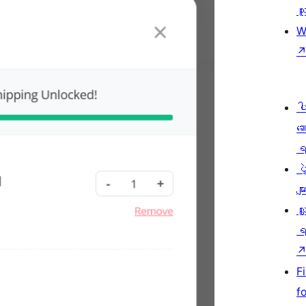
သူ
W
ပ
ဆ
ရ
ပ
မျာ
လှ
ရ
F
f