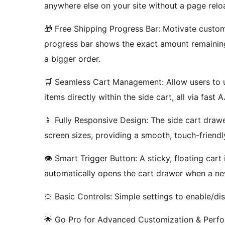
anywhere else on your site without a page relo
🎁 Free Shipping Progress Bar: Motivate custome
progress bar shows the exact amount remaining 
a bigger order.
🛒 Seamless Cart Management: Allow users to u
items directly within the side cart, all via fast 
📱 Fully Responsive Design: The side cart drawe
screen sizes, providing a smooth, touch-friend
👁️ Smart Trigger Button: A sticky, floating car
automatically opens the cart drawer when a ne
⚙️ Basic Controls: Simple settings to enable/di
🌟 Go Pro for Advanced Customization & Perf