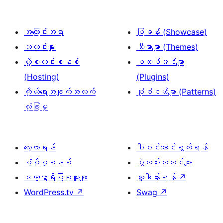
အကြောင်းအရာ
ပြခန်း (Showcase)
သတင်းများ
သီးမားများ (Themes)
ဟို့စတင်းစနစ်
ပလပ်အင်များ
(Hosting)
(Plugins)
ကိုယ်ရေးအချက်အလက်
ပုံစံငယ်များ (Patterns)
လုံခြုံမှု
လေ့လာရန်
ပါဝင်ဆောင်ရွက်ရန်
ပံ့ပိုးမှုစနစ်
ပွဲလမ်းသဘင်များ
ဒဏ္ဍာရီပြုစုသူများ
လှူဒါန်းရန်
↗
WordPress.tv
↗
Swag
↗