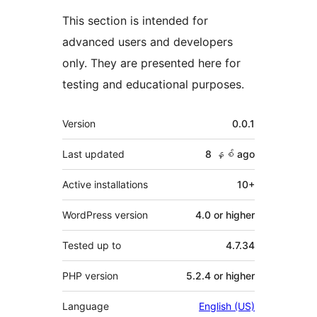
This section is intended for
advanced users and developers
only. They are presented here for
testing and educational purposes.
Meta
Version
0.0.1
Last updated
8 နှစ်
ago
Active installations
10+
WordPress version
4.0 or higher
Tested up to
4.7.34
PHP version
5.2.4 or higher
Language
English (US)