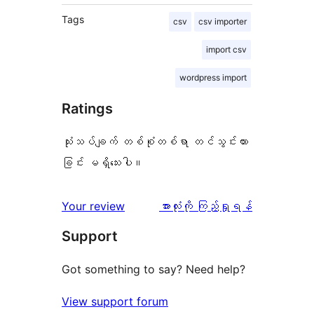
Tags
csv
csv importer
import csv
wordpress import
Ratings
သုံးသပ်ချက် တစ်စုံတစ်ရာ တင်သွင်းထား
ခြင်း မရှိသေးပါ။
သုံးသပ်
Your review
အားလုံးကို ကြည့်ရှုရန်
ချက်
Support
Got something to say? Need help?
View support forum