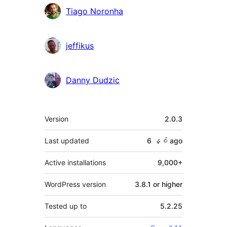
Tiago Noronha
jeffikus
Danny Dudzic
Meta
Version
2.0.3
Last updated
6 နှစ်
ago
Active installations
9,000+
WordPress version
3.8.1 or higher
Tested up to
5.2.25