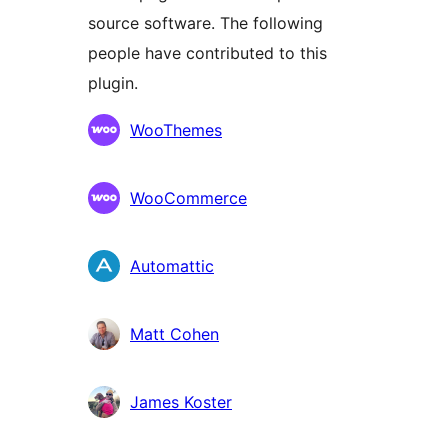
source software. The following
people have contributed to this
plugin.
Contributors
WooThemes
WooCommerce
Automattic
Matt Cohen
James Koster