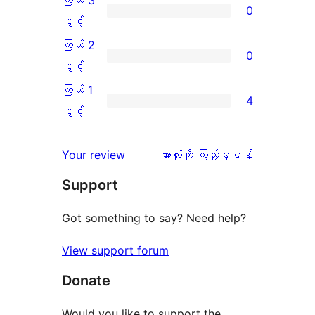
ကြယ် 3
0
သုံးသပ်
ပွင့်
ကြယ်
ပွင့်
ချက်
အဆင့်
3
ကြယ် 2
0
15
သုံးသပ်
ပွင့်
ကြယ်
ပွင့်
စောင်
ချက်
အဆင့်
2
ကြယ် 1
4
0
သုံးသပ်
ပွင့်
ကြယ်
ပွင့်
စောင်
ချက်
အဆင့်
1
0
သုံးသပ်
ပွင့်
သုံးသပ်
Your review
အားလုံးကို ကြည့်ရှုရန်
စောင်
ချက်
အဆင့်
ချက်
Support
0
သုံးသပ်
စောင်
ချက်
Got something to say? Need help?
4
View support forum
စောင်
Donate
Would you like to support the