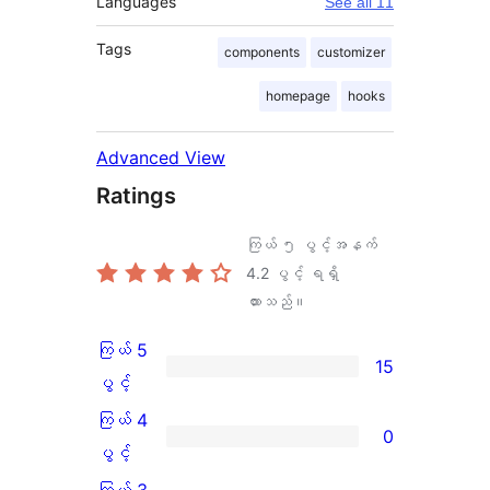
Languages
See all 11
Tags
components
customizer
homepage
hooks
Advanced View
Ratings
ကြယ် ၅ ပွင့်အနက်
4.2
ပွင့် ရရှိ
ထားသည်။
ကြယ် 5
15
ကြယ်
ပွင့်
5
ကြယ် 4
0
ပွင့်
ကြယ်
ပွင့်
အဆင့်
4