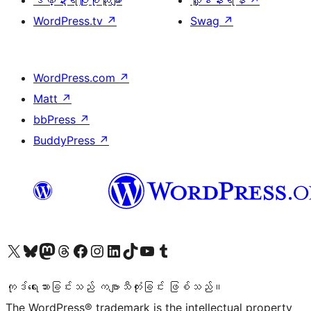
ဒဏ္ဍာရီပြုစုသူများ
လှူဒါန်းရန်
↗
WordPress.tv
↗
Swag
↗
WordPress.com
↗
Matt
↗
bbPress
↗
BuddyPress
↗
ကျွန်ုပ်တို့၏ X (ယခင် Twitter) အကောင့်သို့ သွားရောက်ကြည့်ရှုပါ
ကျွန်ုပ်တို့၏ Bluesky အကောင့်သို့ ဝင်ရောက်ကြည့်ရှုရန်
ကျွန်ုပ်တို့၏ Mastodon အကောင့်သို့ သွားရောက်ကြည့်ရှုပါ
ကျွန်ုပ်တို့၏ Threads အကောင့်သို့ ဝင်ရောက်ကြည့်ရှုရန်
ကျွန်ုပ်တို့၏ Facebook စာမျက်နှာသို့ သွားရောက်ကြည့်ရှုပါ
ကျွန်ုပ်တို့၏ Instagram အကောင့်သို့ သွားရောက်ကြည့်ရှုပါ
ကျွန်ုပ်တို့၏ LinkedIn အကောင့်သို့ သွားရောက်ကြည့်ရှုပါ
ကျွန်ုပ်တို့၏ TikTok အကောင့်သို့ ဝင်ရောက်ကြည့်ရှုရန်
ကျွန်ုပ်တို့၏ YouTube ချန်နယ်သို့ သွားရောက်ကြည့်ရှုပါ
ကျွန်ုပ်တို့၏ Tumblr အကောင့်သို့ ဝင်ရောက်ကြည့်ရှုရန်
ကုဒ်ရေးသားခြင်းသည် ကဗျာသီကုံးခြင်း ဖြစ်သည်။
The WordPress® trademark is the intellectual property