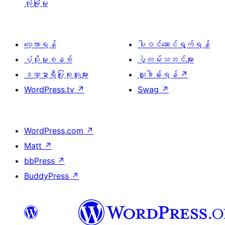
လုံခြုံမှု
လေ့လာရန်
ပါဝင်ဆောင်ရွက်ရန်
ပံ့ပိုးမှုစနစ်
ပွဲလမ်းသဘင်များ
ဒဏ္ဍာရီပြုစုသူများ
လှူဒါန်းရန်
↗
WordPress.tv
↗
Swag
↗
WordPress.com
↗
Matt
↗
bbPress
↗
BuddyPress
↗