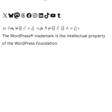
ကျွန်ုပ်တို့၏ X (ယခင် Twitter) အကောင့်သို့ သွားရောက်ကြည့်ရှုပါ
ကျွန်ုပ်တို့၏ Bluesky အကောင့်သို့ ဝင်ရောက်ကြည့်ရှုရန်
ကျွန်ုပ်တို့၏ Mastodon အကောင့်သို့ သွားရောက်ကြည့်ရှုပါ
ကျွန်ုပ်တို့၏ Threads အကောင့်သို့ ဝင်ရောက်ကြည့်ရှုရန်
ကျွန်ုပ်တို့၏ Facebook စာမျက်နှာသို့ သွားရောက်ကြည့်ရှုပါ
ကျွန်ုပ်တို့၏ Instagram အကောင့်သို့ သွားရောက်ကြည့်ရှုပါ
ကျွန်ုပ်တို့၏ LinkedIn အကောင့်သို့ သွားရောက်ကြည့်ရှုပါ
ကျွန်ုပ်တို့၏ TikTok အကောင့်သို့ ဝင်ရောက်ကြည့်ရှုရန်
ကျွန်ုပ်တို့၏ YouTube ချန်နယ်သို့ သွားရောက်ကြည့်ရှုပါ
ကျွန်ုပ်တို့၏ Tumblr အကောင့်သို့ ဝင်ရောက်ကြည့်ရှုရန်
ကုဒ်ရေးသားခြင်းသည် ကဗျာသီကုံးခြင်း ဖြစ်သည်။
The WordPress® trademark is the intellectual property
of the WordPress Foundation.