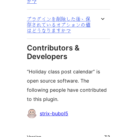
か？
プラグインを削除した後、保
存されているオプションの値
はどうなりますか？
Contributors &
Developers
“Holiday class post calendar” is
open source software. The
following people have contributed
to this plugin.
Contributors
strix-bubol5
Meta
Version
7.2