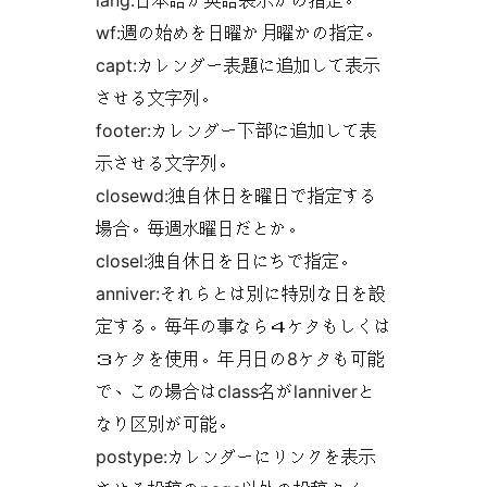
lang:日本語か英語表示かの指定。
wf:週の始めを日曜か月曜かの指定。
capt:カレンダー表題に追加して表示
させる文字列。
footer:カレンダー下部に追加して表
示させる文字列。
closewd:独自休日を曜日で指定する
場合。毎週水曜日だとか。
closel:独自休日を日にちで指定。
anniver:それらとは別に特別な日を設
定する。毎年の事なら４ケタもしくは
３ケタを使用。年月日の8ケタも可能
で、この場合はclass名がlanniverと
なり区別が可能。
postype:カレンダーにリンクを表示