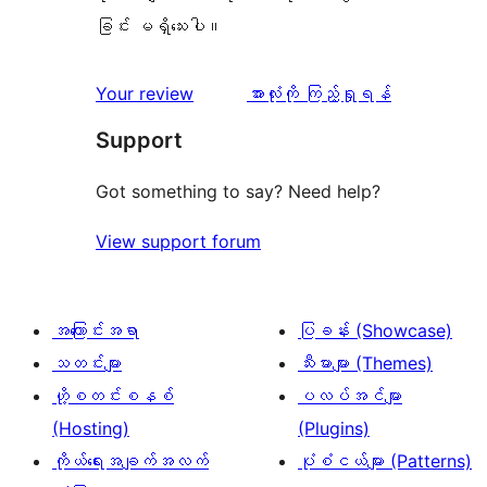
ခြင်း မရှိသေးပါ။
သုံးသပ်
Your review
အားလုံးကို ကြည့်ရှုရန်
ချက်
Support
Got something to say? Need help?
View support forum
အကြောင်းအရာ
ပြခန်း (Showcase)
သတင်းများ
သီးမားများ (Themes)
ဟို့စတင်းစနစ်
ပလပ်အင်များ
(Hosting)
(Plugins)
ကိုယ်ရေးအချက်အလက်
ပုံစံငယ်များ (Patterns)