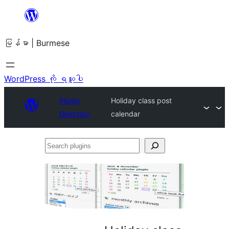
အကြောင်းအရာ
သို့
မြန်မာ | Burmese
ကျော်သွား
ရန်
WordPress ကို ရယူပါ
Plugin
Holiday class post
Directory
calendar
Search
plugins