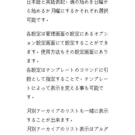
日本語と英語表記、週の始めを日曜か
ら始めるか月曜にするかそれぞれ選択
可能です。
各設定は管理画面の設定にあるオプシ
ョン設定画面にて設定することができ
ます。使用方法もその設定画面にあり
ます。
各設定はテンプレートのコマンドに引
数として指定することで、テンプレー
トによって表示を変える事も可能で
す。
月別アーカイブのリストも一緒に表示
することが出来ます。
月別アーカイブのリスト表示はプルダ