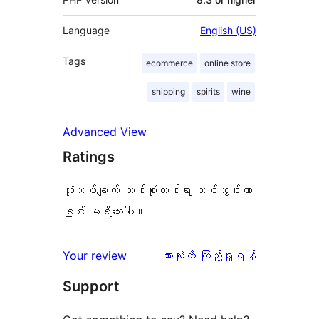
Language
English (US)
Tags
ecommerce
online store
shipping
spirits
wine
Advanced View
Ratings
သုံးသပ်ချက် တစ်စုံတစ်ရာ တင်သွင်းထား
ခြင်း မရှိသေးပါ။
သုံးသပ်
Your review
အားလုံးကို ကြည့်ရှုရန်
ချက်
Support