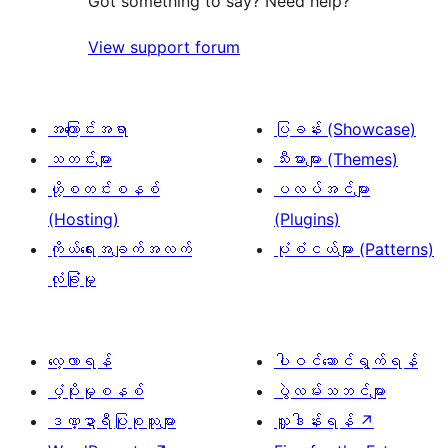
Got something to say? Need help?
View support forum
အကြောင်းအရာ
ပြခန်း (Showcase)
သတင်းများ
သီးမားများ (Themes)
ဟို့စတင်းစနစ်
ပလပ်အင်များ
(Hosting)
(Plugins)
ကိုယ်ရေးအချက်အလက်
ပုံစံငယ်များ (Patterns)
လုံခြုံမှု
လေ့လာရန်
ပါဝင်ဆောင်ရွက်ရန်
ပံ့ပိုးမှုစနစ်
ပွဲလမ်းသဘင်များ
ဒဏ္ဍာရီပြုစုသူများ
လှူဒါန်းရန်
↗