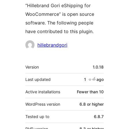
“Hillebrand Gori eShipping for
WooCommerce” is open source
software. The following people
have contributed to this plugin.
Contributors
hillebrandgori
Meta
Version
1.0.18
Last updated
1 ပတ်
ago
Active installations
Fewer than 10
WordPress version
6.8 or higher
Tested up to
6.8.7
PHP version
8.3 or higher