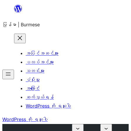
အကြောင်းအရာ
သို့
မြန်မာ | Burmese
ကျော်သွား
ရန်
အပြင်အဆင်များ
ပလပ်အင်များ
သတင်းများ
ပံ့ပိုးမှု
အကြောင်း
ဆက်သွယ်ရန်
WordPress ကို ရယူပါ
WordPress ကို ရယူပါ