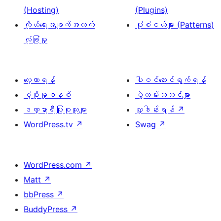
(Hosting)
(Plugins)
ကိုယ်ရေးအချက်အလက်
ပုံစံငယ်များ (Patterns)
လုံခြုံမှု
လေ့လာရန်
ပါဝင်ဆောင်ရွက်ရန်
ပံ့ပိုးမှုစနစ်
ပွဲလမ်းသဘင်များ
ဒဏ္ဍာရီပြုစုသူများ
လှူဒါန်းရန်
↗
WordPress.tv
↗
Swag
↗
WordPress.com
↗
Matt
↗
bbPress
↗
BuddyPress
↗