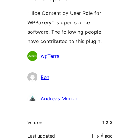
“Hide Content by User Role for
WPBakery” is open source
software. The following people
have contributed to this plugin.
Contributors
wpTerra
Ben
Andreas Münch
Meta
Version
1.2.3
Last updated
1 နှစ်
ago