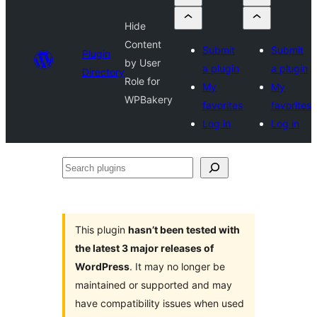
Hide
Content
Submit
Submit
Plugin
by User
a plugin
a plugin
Directory
Role for
My
My
WPBakery
favorites
favorites
Log in
Log in
Search
plugins
This plugin
hasn’t been tested with
the latest 3 major releases of
WordPress
. It may no longer be
maintained or supported and may
have compatibility issues when used