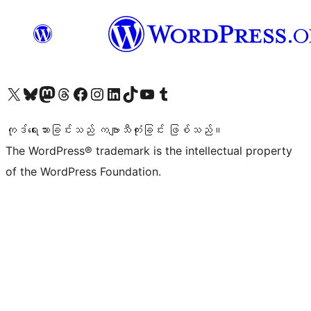
ကျွန်ုပ်တို့၏ X (ယခင် Twitter) အကောင့်သို့ သွားရောက်ကြည့်ရှုပါ
ကျွန်ုပ်တို့၏ Bluesky အကောင့်သို့ ဝင်ရောက်ကြည့်ရှုရန်
ကျွန်ုပ်တို့၏ Mastodon အကောင့်သို့ သွားရောက်ကြည့်ရှုပါ
ကျွန်ုပ်တို့၏ Threads အကောင့်သို့ ဝင်ရောက်ကြည့်ရှုရန်
ကျွန်ုပ်တို့၏ Facebook စာမျက်နှာသို့ သွားရောက်ကြည့်ရှုပါ
ကျွန်ုပ်တို့၏ Instagram အကောင့်သို့ သွားရောက်ကြည့်ရှုပါ
ကျွန်ုပ်တို့၏ LinkedIn အကောင့်သို့ သွားရောက်ကြည့်ရှုပါ
ကျွန်ုပ်တို့၏ TikTok အကောင့်သို့ ဝင်ရောက်ကြည့်ရှုရန်
ကျွန်ုပ်တို့၏ YouTube ချန်နယ်သို့ သွားရောက်ကြည့်ရှုပါ
ကျွန်ုပ်တို့၏ Tumblr အကောင့်သို့ ဝင်ရောက်ကြည့်ရှုရန်
ကုဒ်ရေးသားခြင်းသည် ကဗျာသီကုံးခြင်း ဖြစ်သည်။
The WordPress® trademark is the intellectual property
of the WordPress Foundation.