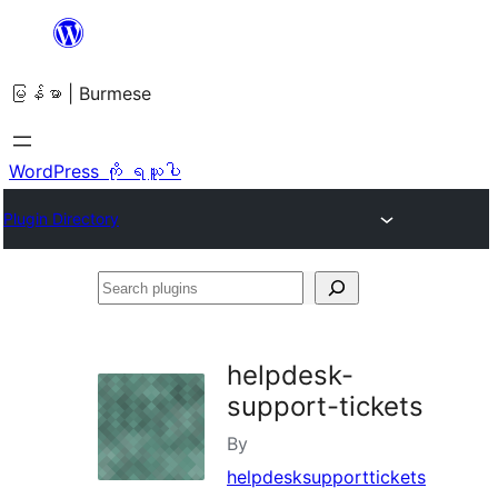
အကြောင်းအရာ
သို့
မြန်မာ | Burmese
ကျော်သွား
ရန်
WordPress ကို ရယူပါ
Plugin Directory
Search
plugins
helpdesk-
support-tickets
By
helpdesksupporttickets