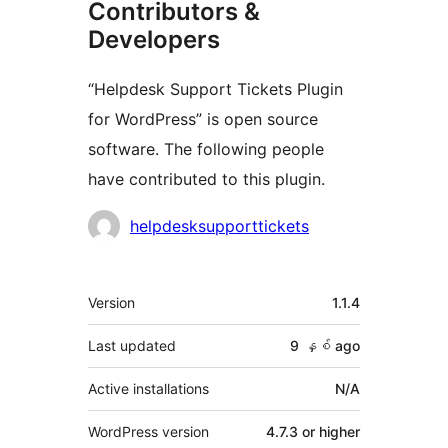
Contributors &
Developers
“Helpdesk Support Tickets Plugin
for WordPress” is open source
software. The following people
have contributed to this plugin.
Contributors
helpdesksupporttickets
Meta
Version
1.1.4
Last updated
9 နှစ်
ago
Active installations
N/A
WordPress version
4.7.3 or higher