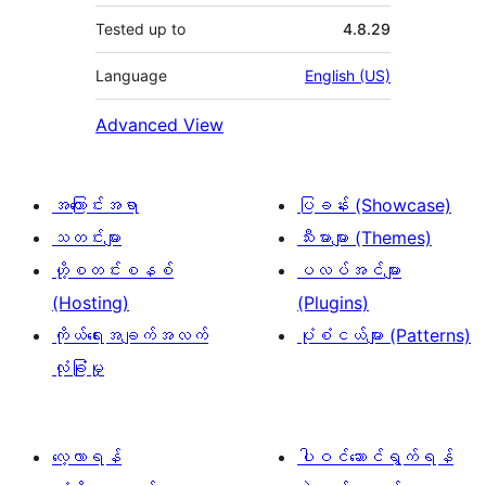
Tested up to
4.8.29
Language
English (US)
Advanced View
အကြောင်းအရာ
ပြခန်း (Showcase)
သတင်းများ
သီးမားများ (Themes)
ဟို့စတင်းစနစ်
ပလပ်အင်များ
(Hosting)
(Plugins)
ကိုယ်ရေးအချက်အလက်
ပုံစံငယ်များ (Patterns)
လုံခြုံမှု
လေ့လာရန်
ပါဝင်ဆောင်ရွက်ရန်