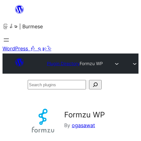
အကြောင်းအရာ
သို့
မြန်မာ | Burmese
ကျော်သွား
ရန်
WordPress ကို ရယူပါ
Plugin Directory
Formzu WP
Search
plugins
Formzu WP
By
ogasawat