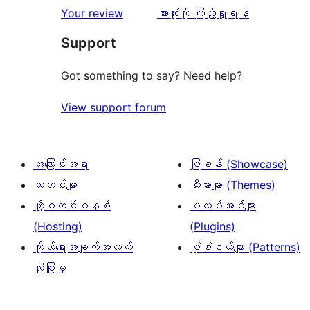
သုံးသပ်
Your review
အားလုံးကို ကြည့်ရှုရန်
ချက်
Support
Got something to say? Need help?
View support forum
အကြောင်းအရာ
ပြခန်း (Showcase)
သတင်းများ
သီးမားများ (Themes)
ဟို့စတင်းစနစ်
ပလပ်အင်များ
(Hosting)
(Plugins)
ကိုယ်ရေးအချက်အလက်
ပုံစံငယ်များ (Patterns)
လုံခြုံမှု