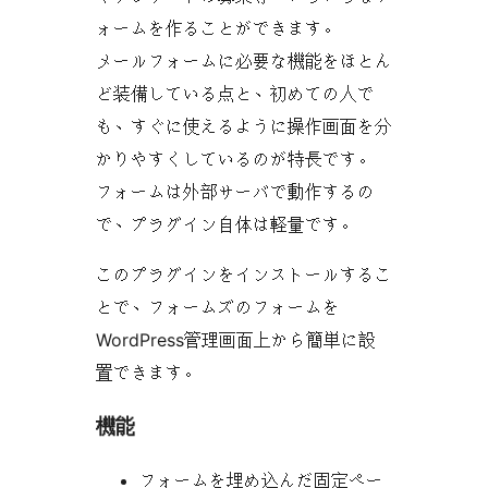
ォームを作ることができます。
メールフォームに必要な機能をほとん
ど装備している点と、初めての人で
も、すぐに使えるように操作画面を分
かりやすくしているのが特長です。
フォームは外部サーバで動作するの
で、プラグイン自体は軽量です。
このプラグインをインストールするこ
とで、フォームズのフォームを
WordPress管理画面上から簡単に設
置できます。
機能
フォームを埋め込んだ固定ペー