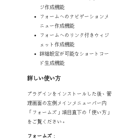
ジ作成機能
フォームへのナビゲーションメ
ニュー作成機能
フォームへのリンク付きウィジ
ェット作成機能
詳細設定が可能なショートコー
ド生成機能
詳しい使い方
プラグインをインストールした後、管
理画面の左側メインメニューバー内
「フォームズ」項目直下の「使い方」
をご覧ください。
フォームズ
: