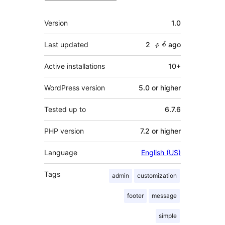
Meta
Version
1.0
Last updated
2 နှစ်
ago
Active installations
10+
WordPress version
5.0 or higher
Tested up to
6.7.6
PHP version
7.2 or higher
Language
English (US)
Tags
admin
customization
footer
message
simple