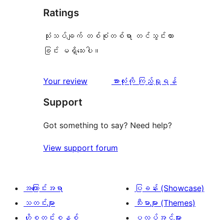
Ratings
သုံးသပ်ချက် တစ်စုံတစ်ရာ တင်သွင်းထား
ခြင်း မရှိသေးပါ။
သုံးသပ်
Your review
အားလုံးကို ကြည့်ရှုရန်
ချက်
Support
Got something to say? Need help?
View support forum
အကြောင်းအရာ
ပြခန်း (Showcase)
သတင်းများ
သီးမားများ (Themes)
ဟို့စတင်းစနစ်
ပလပ်အင်များ