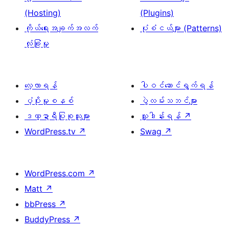
(Hosting)
(Plugins)
ကိုယ်ရေးအချက်အလက်
ပုံစံငယ်များ (Patterns)
လုံခြုံမှု
လေ့လာရန်
ပါဝင်ဆောင်ရွက်ရန်
ပံ့ပိုးမှုစနစ်
ပွဲလမ်းသဘင်များ
ဒဏ္ဍာရီပြုစုသူများ
လှူဒါန်းရန်
↗
WordPress.tv
↗
Swag
↗
WordPress.com
↗
Matt
↗
bbPress
↗
BuddyPress
↗