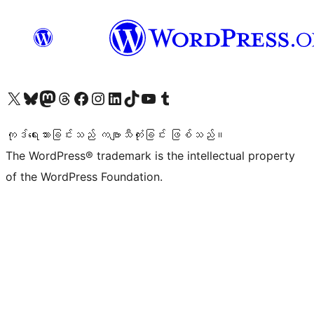
ကျွန်ုပ်တို့၏ X (ယခင် Twitter) အကောင့်သို့ သွားရောက်ကြည့်ရှုပါ
ကျွန်ုပ်တို့၏ Bluesky အကောင့်သို့ ဝင်ရောက်ကြည့်ရှုရန်
ကျွန်ုပ်တို့၏ Mastodon အကောင့်သို့ သွားရောက်ကြည့်ရှုပါ
ကျွန်ုပ်တို့၏ Threads အကောင့်သို့ ဝင်ရောက်ကြည့်ရှုရန်
ကျွန်ုပ်တို့၏ Facebook စာမျက်နှာသို့ သွားရောက်ကြည့်ရှုပါ
ကျွန်ုပ်တို့၏ Instagram အကောင့်သို့ သွားရောက်ကြည့်ရှုပါ
ကျွန်ုပ်တို့၏ LinkedIn အကောင့်သို့ သွားရောက်ကြည့်ရှုပါ
ကျွန်ုပ်တို့၏ TikTok အကောင့်သို့ ဝင်ရောက်ကြည့်ရှုရန်
ကျွန်ုပ်တို့၏ YouTube ချန်နယ်သို့ သွားရောက်ကြည့်ရှုပါ
ကျွန်ုပ်တို့၏ Tumblr အကောင့်သို့ ဝင်ရောက်ကြည့်ရှုရန်
ကုဒ်ရေးသားခြင်းသည် ကဗျာသီကုံးခြင်း ဖြစ်သည်။
The WordPress® trademark is the intellectual property
of the WordPress Foundation.