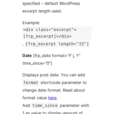
specified – default WordPress
excerpt length used.
Example
:
<div class="excerpt">
[frp_excerpt]</div>
,
[frp_excerpt length="15"]
Date
[frp_date format=”F j, Y”
time_since=”0″]
Displays post date. You can add
shortcode parameter to
format
change date format. Read about
format value
here
.
Add
parameter with
time_since
1 as value to display amount of