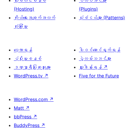
ဟို့စတင်းစနစ်
ပလပ်အင်များ
(Hosting)
(Plugins)
ကိုယ်ရေးအချက်အလက်
ပုံစံငယ်များ (Patterns)
လုံခြုံမှု
လေ့လာရန်
ပါဝင်ဆောင်ရွက်ရန်
ပံ့ပိုးမှုစနစ်
ပွဲလမ်းသဘင်များ
ဒဏ္ဍာရီပြုစုသူများ
လှူဒါန်းရန်
↗
WordPress.tv
↗
Five for the Future
WordPress.com
↗
Matt
↗
bbPress
↗
BuddyPress
↗