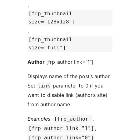
,
[frp_thumbnail
size="128x128"]
,
[frp_thumbnail
size="full"]
Author
[frp_author link=”1″]
Displays name of the post’s author.
Set
parameter to 0 if you
link
want to disable link (author’s site)
from author name.
Examples
:
,
[frp_author]
,
[frp_author link="1"]
[frp_author link="0"]