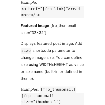
Example
:
<a href="[frp_link]">read
more</a>
Featured image
[frp_thumbnail
size=”32×32″]
Displays featured post image. Add
shortcode parameter to
size
change image size. You can define
size using WIDTHxHEIGHT as value
or size name (built-in or defined in
theme).
Examples
:
,
[frp_thumbnail]
[frp_thumbnail
size="thumbnail"]