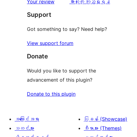
ပွင့်
သုံးသပ်
Your review
အားလုံးကို ကြည့်ရှုရန်
စောင်
ချက်
အဆင့်
ချက်
Support
0
သုံးသပ်
စောင်
ချက်
Got something to say? Need help?
0
View support forum
စောင်
Donate
Would you like to support the
advancement of this plugin?
Donate to this plugin
အကြောင်းအရာ
ပြခန်း (Showcase)
သတင်းများ
သီးမားများ (Themes)