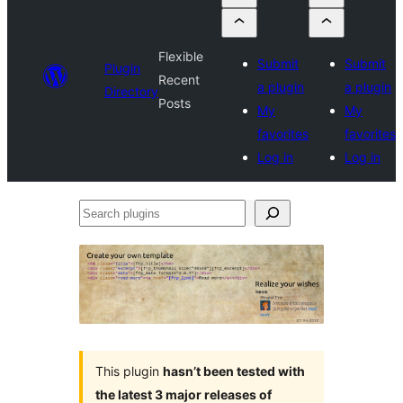
Flexible
Submit
Submit
Plugin
Recent
a plugin
a plugin
Directory
Posts
My
My
favorites
favorites
Log in
Log in
Search
plugins
This plugin
hasn’t been tested with
the latest 3 major releases of