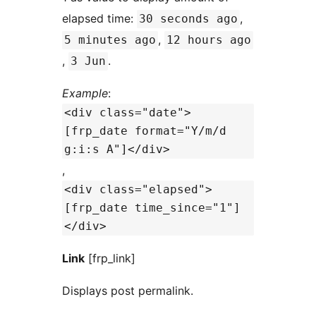
elapsed time:
,
30 seconds ago
,
5 minutes ago
12 hours ago
,
.
3 Jun
Example
:
<div class="date">
[frp_date format="Y/m/d
g:i:s A"]</div>
,
<div class="elapsed">
[frp_date time_since="1"]
</div>
Link
[frp_link]
Displays post permalink.