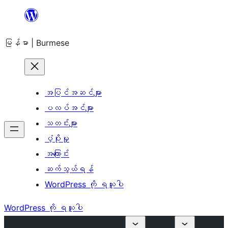
အကြောင်းအရာ
သို့
မြန်မာ | Burmese
ကျော်သွား
ရန်
အပြင်အဆင်များ
ပလပ်အင်များ
သတင်းများ
ပံ့ပိုးမှု
အကြောင်း
ဆက်သွယ်ရန်
WordPress ကို ရယူပါ
WordPress ကို ရယူပါ