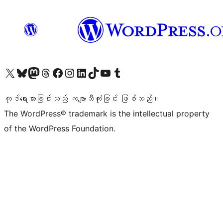
ကျွန်ုပ်တို့၏ X (ယခင် Twitter) အကောင့်သို့ သွားရောက်ကြည့်ရှုပါ
ကျွန်ုပ်တို့၏ Bluesky အကောင့်သို့ ဝင်ရောက်ကြည့်ရှုရန်
ကျွန်ုပ်တို့၏ Mastodon အကောင့်သို့ သွားရောက်ကြည့်ရှုပါ
ကျွန်ုပ်တို့၏ Threads အကောင့်သို့ ဝင်ရောက်ကြည့်ရှုရန်
ကျွန်ုပ်တို့၏ Facebook စာမျက်နှာသို့ သွားရောက်ကြည့်ရှုပါ
ကျွန်ုပ်တို့၏ Instagram အကောင့်သို့ သွားရောက်ကြည့်ရှုပါ
ကျွန်ုပ်တို့၏ LinkedIn အကောင့်သို့ သွားရောက်ကြည့်ရှုပါ
ကျွန်ုပ်တို့၏ TikTok အကောင့်သို့ ဝင်ရောက်ကြည့်ရှုရန်
ကျွန်ုပ်တို့၏ YouTube ချန်နယ်သို့ သွားရောက်ကြည့်ရှုပါ
ကျွန်ုပ်တို့၏ Tumblr အကောင့်သို့ ဝင်ရောက်ကြည့်ရှုရန်
ကုဒ်ရေးသားခြင်းသည် ကဗျာသီကုံးခြင်း ဖြစ်သည်။
The WordPress® trademark is the intellectual property
of the WordPress Foundation.