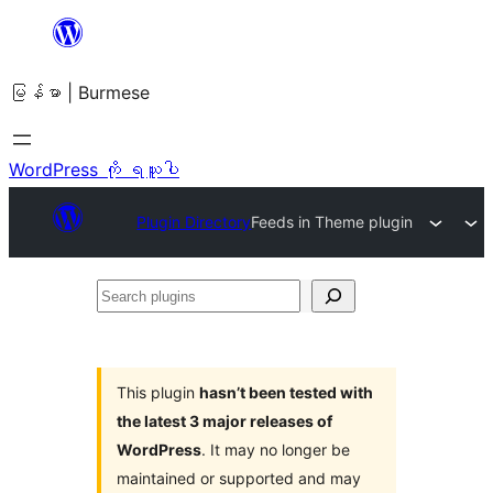
အကြောင်းအရာ
သို့
မြန်မာ | Burmese
ကျော်သွား
ရန်
WordPress ကို ရယူပါ
Plugin Directory
Feeds in Theme plugin
Search
plugins
This plugin
hasn’t been tested with
the latest 3 major releases of
WordPress
. It may no longer be
maintained or supported and may