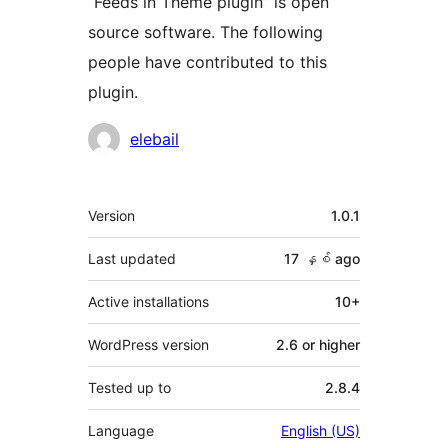
“Feeds in Theme plugin” is open
source software. The following
people have contributed to this
plugin.
Contributors
elebail
Meta
Version
1.0.1
Last updated
17 နှစ်
ago
Active installations
10+
WordPress version
2.6 or higher
Tested up to
2.8.4
Language
English (US)