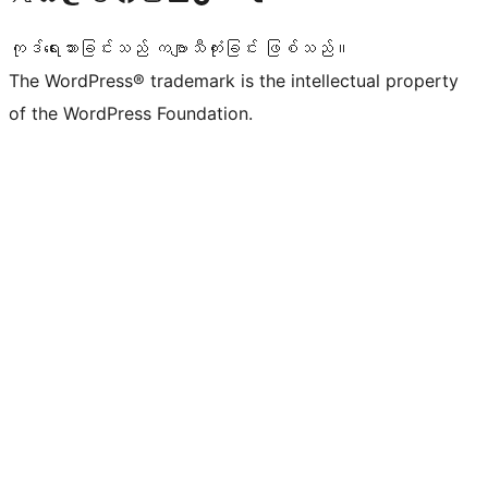
ကုဒ်ရေးသားခြင်းသည် ကဗျာသီကုံးခြင်း ဖြစ်သည်။
The WordPress® trademark is the intellectual property
of the WordPress Foundation.