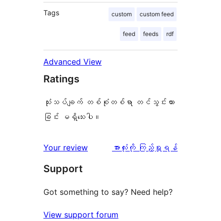
Tags
custom
custom feed
feed
feeds
rdf
Advanced View
Ratings
သုံးသပ်ချက် တစ်စုံတစ်ရာ တင်သွင်းထား
ခြင်း မရှိသေးပါ။
သုံးသပ်
Your review
အားလုံးကို ကြည့်ရှုရန်
ချက်
Support
Got something to say? Need help?
View support forum