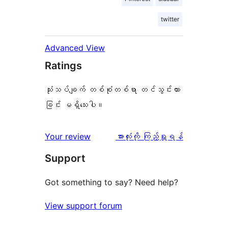
twitter
Advanced View
Ratings
သုံးသပ်ချက် တစ်စုံတစ်ရာ တင်သွင်းထား
ခြင်း မရှိသေးပါ။
သုံးသပ်
Your review
အားလုံးကို ကြည့်ရှုရန်
ချက်
Support
Got something to say? Need help?
View support forum