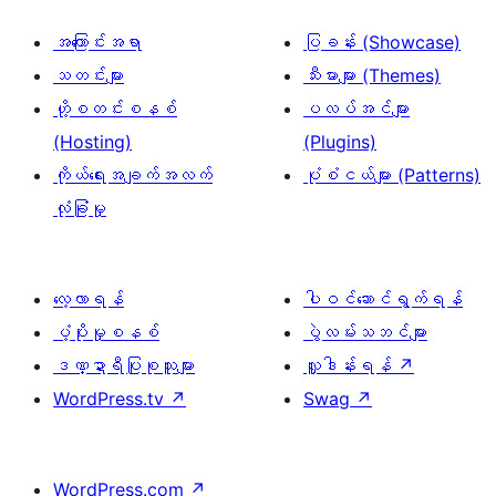
အကြောင်းအရာ
ပြခန်း (Showcase)
သတင်းများ
သီးမားများ (Themes)
ဟို့စတင်းစနစ်
ပလပ်အင်များ
(Hosting)
(Plugins)
ကိုယ်ရေးအချက်အလက်
ပုံစံငယ်များ (Patterns)
လုံခြုံမှု
လေ့လာရန်
ပါဝင်ဆောင်ရွက်ရန်
ပံ့ပိုးမှုစနစ်
ပွဲလမ်းသဘင်များ
ဒဏ္ဍာရီပြုစုသူများ
လှူဒါန်းရန်
↗
WordPress.tv
↗
Swag
↗
WordPress.com
↗