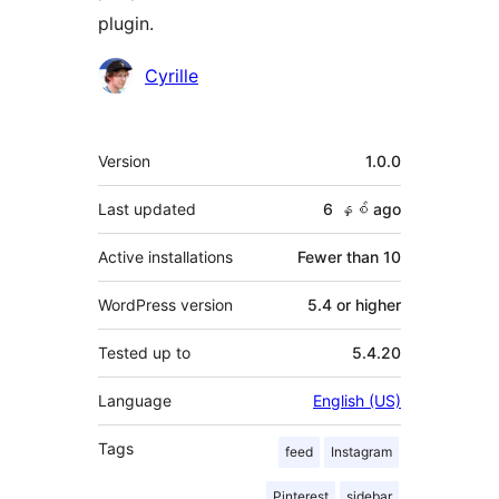
plugin.
Contributors
Cyrille
Meta
Version
1.0.0
Last updated
6 နှစ်
ago
Active installations
Fewer than 10
WordPress version
5.4 or higher
Tested up to
5.4.20
Language
English (US)
Tags
feed
Instagram
Pinterest
sidebar