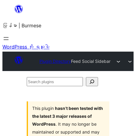
အကြောင်းအရာ
သို့
မြန်မာ | Burmese
ကျော်သွား
ရန်
WordPress ကို ရယူပါ
Plugin Directory
Feed Social Sidebar
Search
plugins
This plugin
hasn’t been tested with
the latest 3 major releases of
WordPress
. It may no longer be
maintained or supported and may