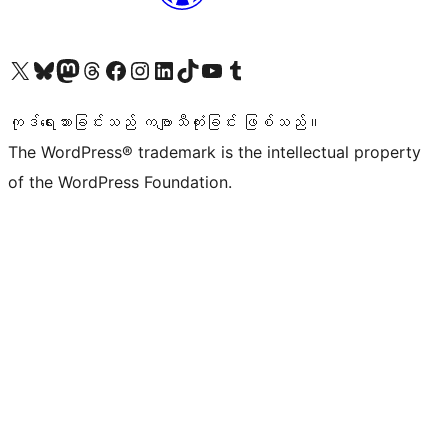
ကျွန်ုပ်တို့၏ X (ယခင် Twitter) အကောင့်သို့ သွားရောက်ကြည့်ရှုပါ
ကျွန်ုပ်တို့၏ Bluesky အကောင့်သို့ ဝင်ရောက်ကြည့်ရှုရန်
ကျွန်ုပ်တို့၏ Mastodon အကောင့်သို့ သွားရောက်ကြည့်ရှုပါ
ကျွန်ုပ်တို့၏ Threads အကောင့်သို့ ဝင်ရောက်ကြည့်ရှုရန်
ကျွန်ုပ်တို့၏ Facebook စာမျက်နှာသို့ သွားရောက်ကြည့်ရှုပါ
ကျွန်ုပ်တို့၏ Instagram အကောင့်သို့ သွားရောက်ကြည့်ရှုပါ
ကျွန်ုပ်တို့၏ LinkedIn အကောင့်သို့ သွားရောက်ကြည့်ရှုပါ
ကျွန်ုပ်တို့၏ TikTok အကောင့်သို့ ဝင်ရောက်ကြည့်ရှုရန်
ကျွန်ုပ်တို့၏ YouTube ချန်နယ်သို့ သွားရောက်ကြည့်ရှုပါ
ကျွန်ုပ်တို့၏ Tumblr အကောင့်သို့ ဝင်ရောက်ကြည့်ရှုရန်
ကုဒ်ရေးသားခြင်းသည် ကဗျာသီကုံးခြင်း ဖြစ်သည်။
The WordPress® trademark is the intellectual property
of the WordPress Foundation.