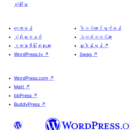
လုံခြုံမှု
လေ့လာရန်
ပါဝင်ဆောင်ရွက်ရန်
ပံ့ပိုးမှုစနစ်
ပွဲလမ်းသဘင်များ
ဒဏ္ဍာရီပြုစုသူများ
လှူဒါန်းရန်
↗
WordPress.tv
↗
Swag
↗
WordPress.com
↗
Matt
↗
bbPress
↗
BuddyPress
↗