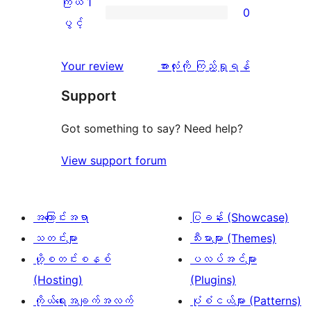
ကြယ် 1
0
0
သုံးသပ်
ပွင့်
ကြယ်
ပွင့်
စောင်
ချက်
အဆင့်
1
0
သုံးသပ်
ပွင့်
သုံးသပ်
Your review
အားလုံးကို ကြည့်ရှုရန်
စောင်
ချက်
အဆင့်
ချက်
Support
0
သုံးသပ်
စောင်
ချက်
Got something to say? Need help?
0
View support forum
စောင်
အကြောင်းအရာ
ပြခန်း (Showcase)
သတင်းများ
သီးမားများ (Themes)
ဟို့စတင်းစနစ်
ပလပ်အင်များ
(Hosting)
(Plugins)
ကိုယ်ရေးအချက်အလက်
ပုံစံငယ်များ (Patterns)