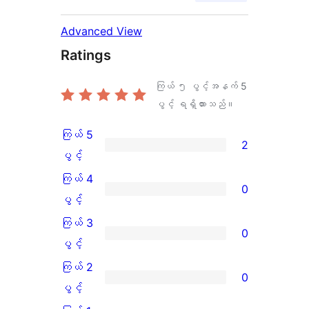
Advanced View
Ratings
ကြယ် ၅ ပွင့်အနက်
5
ပွင့် ရရှိထားသည်။
ကြယ် 5
2
ကြယ်
ပွင့်
5
ကြယ် 4
0
ပွင့်
ကြယ်
ပွင့်
အဆင့်
4
ကြယ် 3
0
သုံးသပ်
ပွင့်
ကြယ်
ပွင့်
ချက်
အဆင့်
3
ကြယ် 2
0
2
သုံးသပ်
ပွင့်
ကြယ်
ပွင့်
စောင်
ချက်
အဆင့်
2