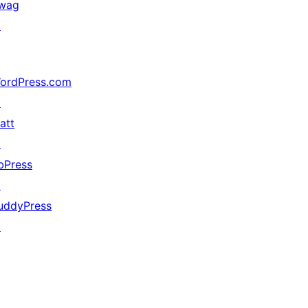
wag
↗
ordPress.com
↗
att
↗
bPress
↗
uddyPress
↗