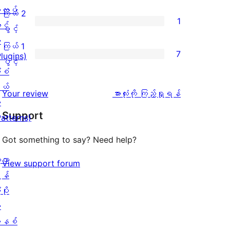
ချက်
အဆင့်
လပ်
3
ကြယ် 2
1
108
သုံးသပ်
င်
ပွင့်
ကြယ်
ပွင့်
စောင်
ချက်
း
အဆင့်
2
ကြယ် 1
7
1
Plugins)
သုံးသပ်
ပွင့်
ကြယ်
ပွင့်
စောင်
ံစံ
ချက်
အဆင့်
1
ယ်
0
သုံးသပ်
ပွင့်
သုံးသပ်
Your review
အားလုံးကို ကြည့်ရှုရန်
း
စောင်
ချက်
အဆင့်
ချက်
Support
Patterns)
1
သုံးသပ်
စောင်
ချက်
Got something to say? Need help?
7
့လာ
View support forum
စောင်
န်
ပိုး
ု
နစ်