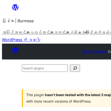
အကြောင်းအရာ
သို့
မြန်မာ | Burmese
ကျော်သွား
ရန်
အပြင်အဆင်များ
ပလပ်အင်များ
သတင်းများ
ပံ့ပိုးမှု
အကြောင်း
ဆက်သွယ်
WordPress ကို ရယူပါ
Plugin Directory
E
Search
plugins
This plugin
hasn’t been tested with the latest 3 ma
with more recent versions of WordPress.