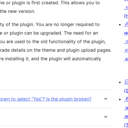
 or plugin is first created. This allows you to
စ
 the new version.
(
ty of the plugin. You are no longer required to
ကိ
e or plugin can be upgraded. The need for an
ရေ
u are used to the old functionality of the plugin,
အ
ade details on the theme and plugin upload pages.
လုံ
 installing it, and the plugin will automatically
မှ
ပ
(
wn to select “Yes”? Is the plugin broken?
သီ
မာ
မျာ
(