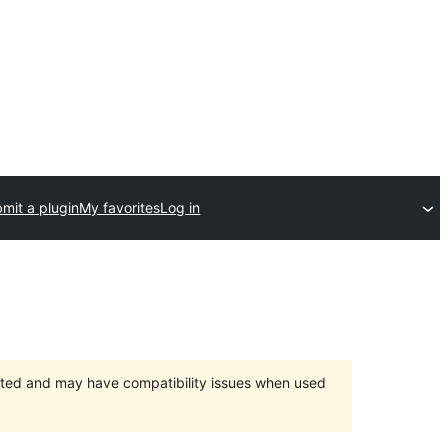
mit a plugin
My favorites
Log in
orted and may have compatibility issues when used