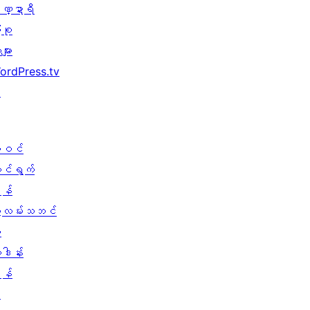
ဏ္ဍာရီ
ုစု
များ
ordPress.tv
↗
ါဝင်
ောင်ရွက်
န်
ွဲလမ်းသဘင်
း
ူဒါန်း
န်
↗