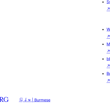
S
W
M
b
B
မြန်မာ | Burmese