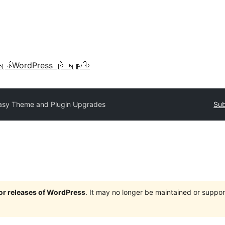
ရန်
WordPress ကို ရယူပါ
asy Theme and Plugin Upgrades
Sub
jor releases of WordPress
. It may no longer be maintained or supp