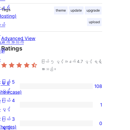
နစ်
Tags
theme
update
upgrade
Hosting)
upload
ုယ်
း
Advanced View
ချက်အလက်
Ratings
ခြုံ
ု
ကြယ် ၅ ပွင့်အနက်
4.7
ပွင့် ရရှိ
ထားသည်။
ကြယ် 5
ြခန်း
108
ကြယ်
ပွင့်
Showcase)
5
ကြယ် 4
း
1
ပွင့်
ကြယ်
ပွင့်
း
အဆင့်
4
း
ကြယ် 3
0
သုံးသပ်
ပွင့်
Themes)
ကြယ်
ပွင့်