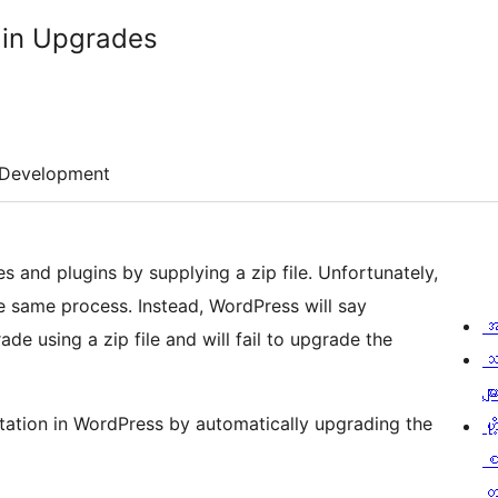
gin Upgrades
Development
es and plugins by supplying a zip file. Unfortunately,
e same process. Instead, WordPress will say
အ
ade using a zip file and will fail to upgrade the
သ
မျာ
tation in WordPress by automatically upgrading the
ဟို
တ