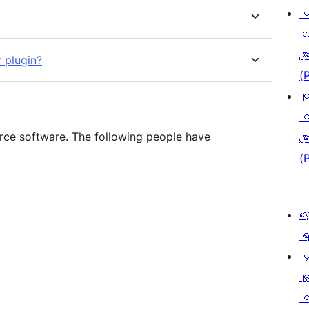
ပ
အ
မျာ
 plugin?
(
ပု
င
rce software. The following people have
မျာ
(
လေ
ရ
ပံ့
မှ
စ