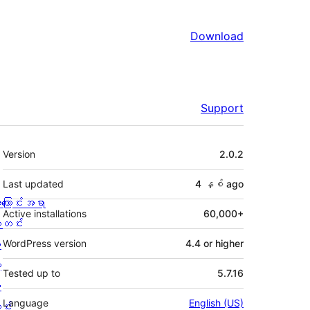
Download
Support
Meta
Version
2.0.2
Last updated
4 နှစ်
ago
ကြောင်းအရာ
Active installations
60,000+
တင်း
း
WordPress version
4.4 or higher
့
Tested up to
5.7.16
စ
Language
English (US)
င်း