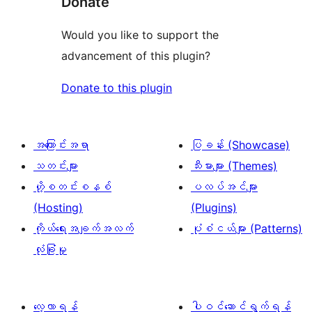
Donate
Would you like to support the
advancement of this plugin?
Donate to this plugin
အကြောင်းအရာ
ပြခန်း (Showcase)
သတင်းများ
သီးမားများ (Themes)
ဟို့စတင်းစနစ်
ပလပ်အင်များ
(Hosting)
(Plugins)
ကိုယ်ရေးအချက်အလက်
ပုံစံငယ်များ (Patterns)
လုံခြုံမှု
လေ့လာရန်
ပါဝင်ဆောင်ရွက်ရန်