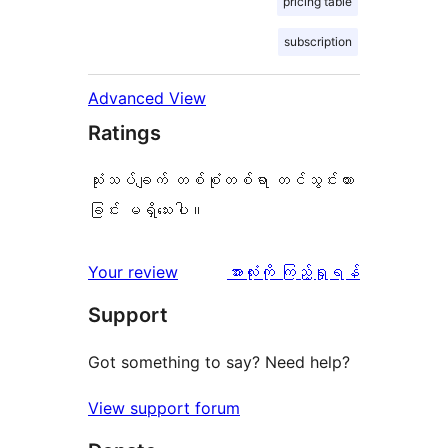
pricing table
subscription
Advanced View
Ratings
သုံးသပ်ချက် တစ်စုံတစ်ရာ တင်သွင်းထား
ခြင်း မရှိသေးပါ။
သုံးသပ်
Your review
အားလုံးကို ကြည့်ရှုရန်
ချက်
Support
Got something to say? Need help?
View support forum