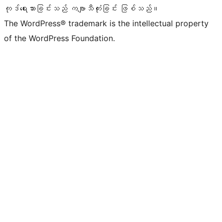
ကုဒ်ရေးသားခြင်းသည် ကဗျာသီကုံးခြင်း ဖြစ်သည်။
The WordPress® trademark is the intellectual property
of the WordPress Foundation.