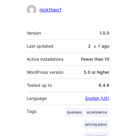
Contributors
nicktheo1
Meta
Version
1.0.0
Last updated
2 နှစ်
ago
Active installations
Fewer than 10
WordPress version
5.0 or higher
Tested up to
6.4.9
Language
English (US)
Tags
business
ecommerce
pricing plans