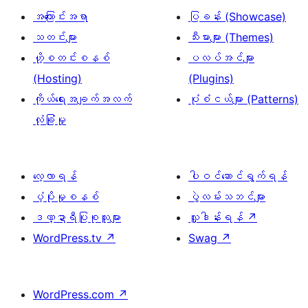
အကြောင်းအရာ
ပြခန်း (Showcase)
သတင်းများ
သီးမားများ (Themes)
ဟို့စတင်းစနစ်
ပလပ်အင်များ
(Hosting)
(Plugins)
ကိုယ်ရေးအချက်အလက်
ပုံစံငယ်များ (Patterns)
လုံခြုံမှု
လေ့လာရန်
ပါဝင်ဆောင်ရွက်ရန်
ပံ့ပိုးမှုစနစ်
ပွဲလမ်းသဘင်များ
ဒဏ္ဍာရီပြုစုသူများ
လှူဒါန်းရန်
↗
WordPress.tv
↗
Swag
↗
WordPress.com
↗