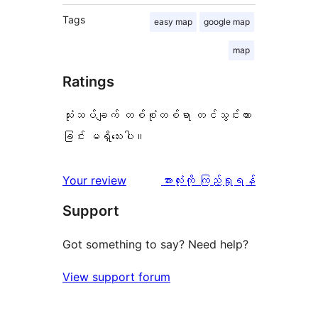
Tags
easy map
google map
map
Ratings
သုံးသပ်ချက် တစ်စုံတစ်ရာ တင်သွင်းထား
ခြင်း မရှိသေးပါ။
သုံးသပ်
Your review
အားလုံးကို ကြည့်ရှုရန်
ချက်
Support
Got something to say? Need help?
View support forum