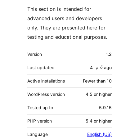
This section is intended for
advanced users and developers
only. They are presented here for
testing and educational purposes.
Meta
Version
1.2
Last updated
4 နှစ်
ago
Active installations
Fewer than 10
WordPress version
4.5 or higher
Tested up to
5.9.15
PHP version
5.4 or higher
Language
English (US)