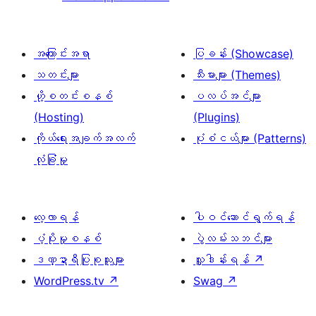
အကြောင်းအရာ
ပြခန်း (Showcase)
သတင်းများ
သီးမားများ (Themes)
ဟို့စတင်းစနစ်
ပလပ်အင်များ
(Hosting)
(Plugins)
ကိုယ်ရေးအချက်အလက်
ပုံစံငယ်များ (Patterns)
လုံခြုံမှု
လေ့လာရန်
ပါဝင်ဆောင်ရွက်ရန်
ပံ့ပိုးမှုစနစ်
ပွဲလမ်းသဘင်များ
ဒဏ္ဍာရီပြုစုသူများ
လှူဒါန်းရန်
↗
WordPress.tv
↗
Swag
↗