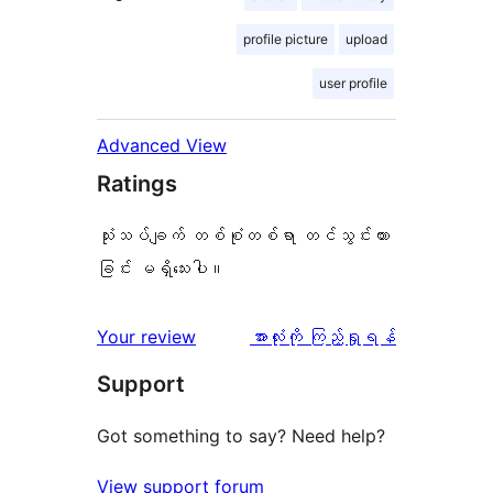
profile picture
upload
user profile
Advanced View
Ratings
သုံးသပ်ချက် တစ်စုံတစ်ရာ တင်သွင်းထား
ခြင်း မရှိသေးပါ။
သုံးသပ်
Your review
အားလုံးကို ကြည့်ရှုရန်
ချက်
Support
Got something to say? Need help?
View support forum