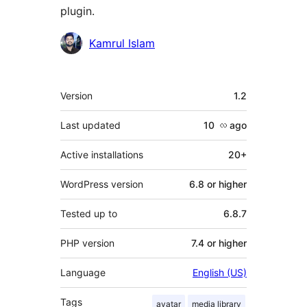
plugin.
Contributors
Kamrul Islam
Meta
Version
1.2
Last updated
10 လ
ago
Active installations
20+
WordPress version
6.8 or higher
Tested up to
6.8.7
PHP version
7.4 or higher
Language
English (US)
Tags
avatar
media library