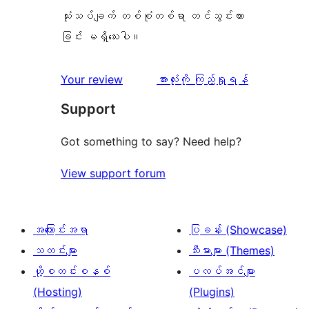
သုံးသပ်ချက် တစ်စုံတစ်ရာ တင်သွင်းထား
ခြင်း မရှိသေးပါ။
သုံးသပ်
Your review
အားလုံးကို ကြည့်ရှုရန်
ချက်
Support
Got something to say? Need help?
View support forum
အကြောင်းအရာ
ပြခန်း (Showcase)
သတင်းများ
သီးမားများ (Themes)
ဟို့စတင်းစနစ်
ပလပ်အင်များ
(Hosting)
(Plugins)