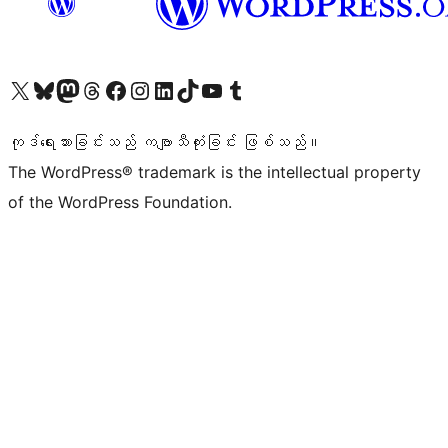
ကျွန်ုပ်တို့၏ X (ယခင် Twitter) အကောင့်သို့ သွားရောက်ကြည့်ရှုပါ
ကျွန်ုပ်တို့၏ Bluesky အကောင့်သို့ ဝင်ရောက်ကြည့်ရှုရန်
ကျွန်ုပ်တို့၏ Mastodon အကောင့်သို့ သွားရောက်ကြည့်ရှုပါ
ကျွန်ုပ်တို့၏ Threads အကောင့်သို့ ဝင်ရောက်ကြည့်ရှုရန်
ကျွန်ုပ်တို့၏ Facebook စာမျက်နှာသို့ သွားရောက်ကြည့်ရှုပါ
ကျွန်ုပ်တို့၏ Instagram အကောင့်သို့ သွားရောက်ကြည့်ရှုပါ
ကျွန်ုပ်တို့၏ LinkedIn အကောင့်သို့ သွားရောက်ကြည့်ရှုပါ
ကျွန်ုပ်တို့၏ TikTok အကောင့်သို့ ဝင်ရောက်ကြည့်ရှုရန်
ကျွန်ုပ်တို့၏ YouTube ချန်နယ်သို့ သွားရောက်ကြည့်ရှုပါ
ကျွန်ုပ်တို့၏ Tumblr အကောင့်သို့ ဝင်ရောက်ကြည့်ရှုရန်
ကုဒ်ရေးသားခြင်းသည် ကဗျာသီကုံးခြင်း ဖြစ်သည်။
The WordPress® trademark is the intellectual property
of the WordPress Foundation.