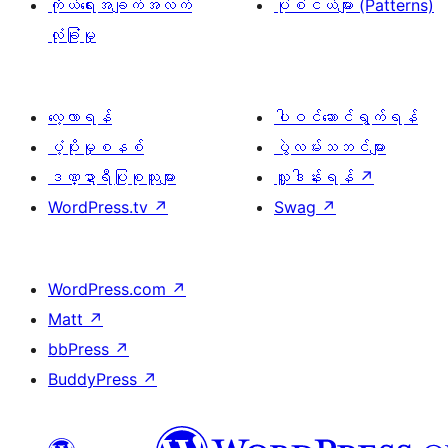
ကိုယ်ရေးအချက်အလက်
ပုံစံငယ်များ (Patterns)
လုံခြုံမှု
လေ့လာရန်
ပါဝင်ဆောင်ရွက်ရန်
ပံ့ပိုးမှုစနစ်
ပွဲလမ်းသဘင်များ
ဒဏ္ဍာရီပြုစုသူများ
လှူဒါန်းရန်
↗
WordPress.tv
↗
Swag
↗
WordPress.com
↗
Matt
↗
bbPress
↗
BuddyPress
↗