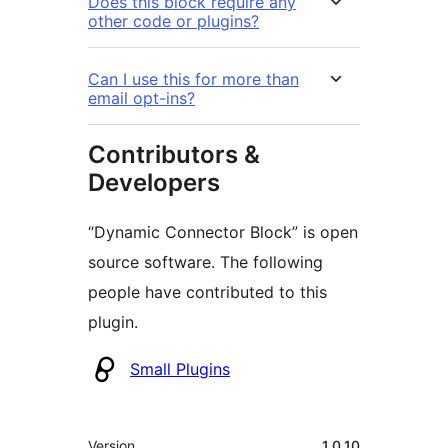
Does this block require any
other code or plugins?
Can I use this for more than
email opt-ins?
Contributors &
Developers
“Dynamic Connector Block” is open
source software. The following
people have contributed to this
plugin.
Contributors
Small Plugins
Meta
Version
1.0.10