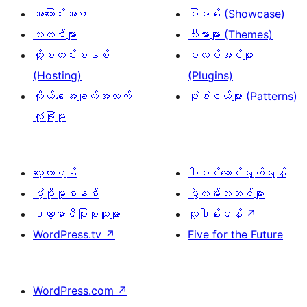
အကြောင်းအရာ
ပြခန်း (Showcase)
သတင်းများ
သီးမားများ (Themes)
ဟို့စတင်းစနစ်
ပလပ်အင်များ
(Hosting)
(Plugins)
ကိုယ်ရေးအချက်အလက်
ပုံစံငယ်များ (Patterns)
လုံခြုံမှု
လေ့လာရန်
ပါဝင်ဆောင်ရွက်ရန်
ပံ့ပိုးမှုစနစ်
ပွဲလမ်းသဘင်များ
ဒဏ္ဍာရီပြုစုသူများ
လှူဒါန်းရန်
↗
WordPress.tv
↗
Five for the Future
WordPress.com
↗