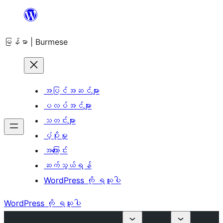
အကြောင်းအရာ
သို့
မြန်မာ | Burmese
ကျော်သွား
ရန်
အပြင်အဆင်များ
ပလပ်အင်များ
သတင်းများ
ပံ့ပိုးမှု
အကြောင်း
ဆက်သွယ်ရန်
WordPress ကို ရယူပါ
WordPress ကို ရယူပါ