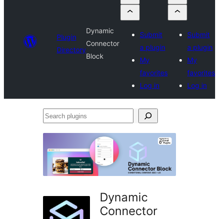
Dynamic
Submit
Submit
Plugin
Connector
a plugin
a plugin
Directory
Block
My
My
favorites
favorites
Log in
Log in
Search
plugins
Dynamic
Connector