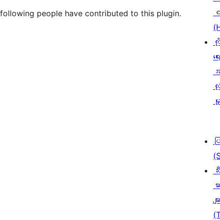
စ
following people have contributed to this plugin.
(
ကိ
ရေ
အ
လုံ
မှ
ပ
(
သီ
မာ
မျာ
(