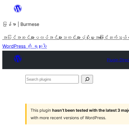
အကြောင်းအရာ
သို့
မြန်မာ | Burmese
ကျော်သွား
ရန်
အပြင်အဆင်များ
ပလပ်အင်များ
သတင်းများ
ပံ့ပိုးမှု
အကြောင်း
ဆက်သွယ်
WordPress ကို ရယူပါ
Plugin Dire
Search
plugins
This plugin
hasn’t been tested with the latest 3 ma
with more recent versions of WordPress.