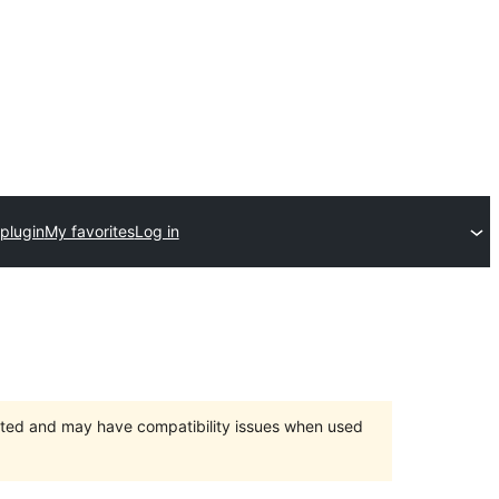
plugin
My favorites
Log in
orted and may have compatibility issues when used