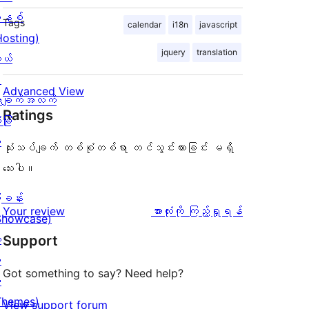
နစ်
Tags
calendar
i18n
javascript
Hosting)
jquery
translation
ုယ်
း
Advanced View
ချက်အလက်
Ratings
ခြုံ
ု
သုံးသပ်ချက် တစ်စုံတစ်ရာ တင်သွင်းထားခြင်း မရှိ
သေးပါ။
ြခန်း
သုံးသပ်
Your review
အားလုံးကို ကြည့်ရှုရန်
Showcase)
ချက်
း
Support
း
Got something to say? Need help?
း
Themes)
View support forum