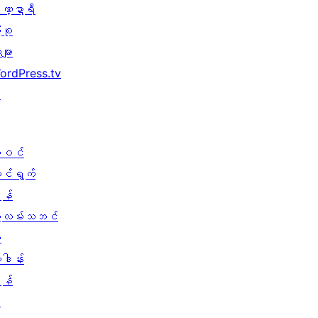
ဏ္ဍာရီ
ုစု
များ
ordPress.tv
↗
ါဝင်
ောင်ရွက်
န်
ွဲလမ်းသဘင်
း
ူဒါန်း
န်
↗