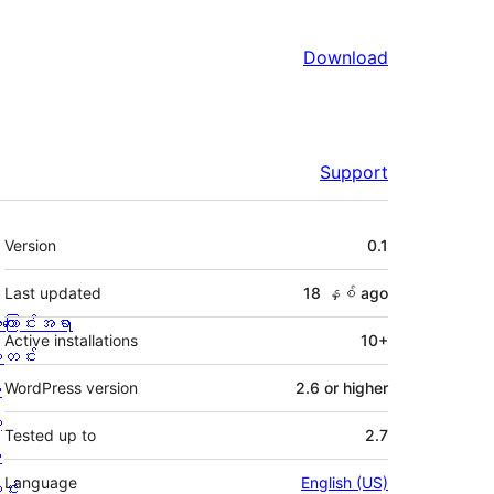
Download
Support
Meta
Version
0.1
Last updated
18 နှစ်
ago
ကြောင်းအရာ
Active installations
10+
တင်း
း
WordPress version
2.6 or higher
့
Tested up to
2.7
စ
Language
English (US)
င်း