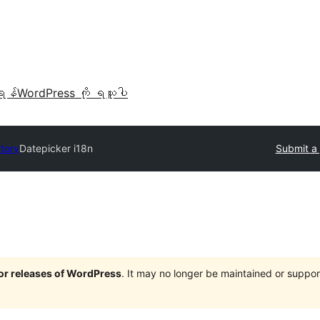
ရန်
WordPress ကို ရယူပါ
ctory
Datepicker i18n
Submit a 
jor releases of WordPress
. It may no longer be maintained or supp