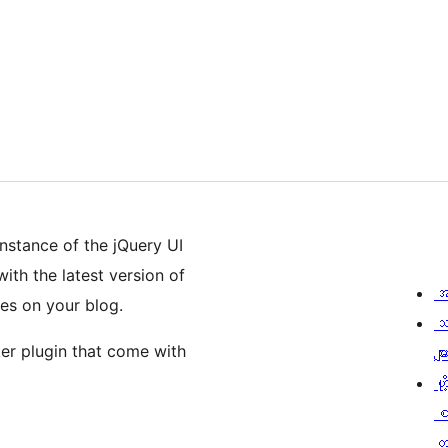
instance of the jQuery UI
ith the latest version of
အ
ges on your blog.
သ
ker plugin that come with
မျာ
ဟို
တ