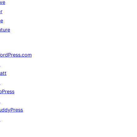
ive
or
he
uture
ordPress.com
↗
att
↗
bPress
↗
uddyPress
↗