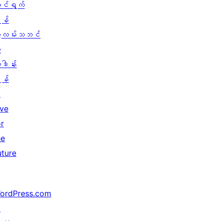
ောင်ရွက်
န်
ွဲလမ်းသဘင်
း
ူဒါန်း
န်
↗
ive
or
he
uture
ordPress.com
↗