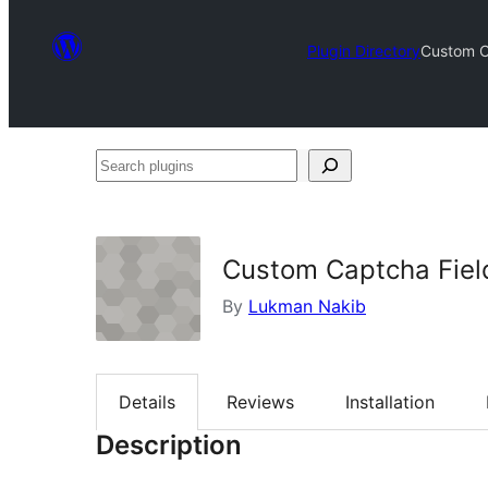
Plugin Directory
Custom Ca
Search
plugins
Custom Captcha Field
By
Lukman Nakib
Details
Reviews
Installation
Description