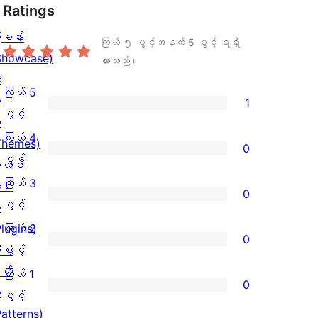
Ratings
ြခန်း
ကြယ် ၅ ပွင့်အနက်
5
ပွင့် ရရှိ
Showcase)
ထားသည်။
း
ကြယ် 5
း
1
ကြယ်
ပွင့်
း
5
ကြယ် 4
Themes)
0
ပွင့်
ကြယ်
ပွင့်
လပ်
အဆင့်
4
ကြယ် 3
င်
0
သုံးသပ်
ပွင့်
ကြယ်
ပွင့်
း
ချက်
အဆင့်
3
Plugins)
ကြယ် 2
0
1
သုံးသပ်
ပွင့်
ကြယ်
ံစံ
ပွင့်
စောင်
ချက်
အဆင့်
2
ယ်
ကြယ် 1
0
0
သုံးသပ်
ပွင့်
း
ကြယ်
ပွင့်
စောင်
ချက်
အဆင့်
Patterns)
1