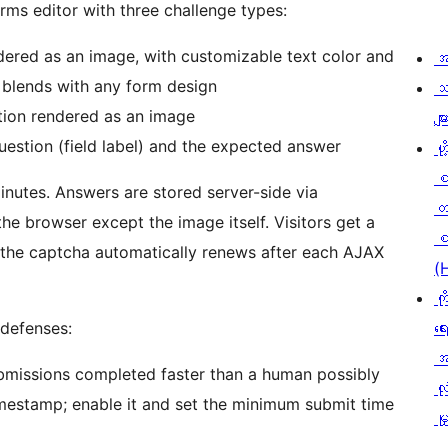
rms editor with three challenge types:
ered as an image, with customizable text color and
အ
 blends with any form design
သ
tion rendered as an image
မျာ
estion (field label) and the expected answer
ဟို
inutes. Answers are stored server-side via
တ
e browser except the image itself. Visitors get a
စ
d the captcha automatically renews after each AJAX
(
ကိ
defenses:
ရေ
အ
ubmissions completed faster than a human possibly
လုံ
mestamp; enable it and set the minimum submit time
မှ