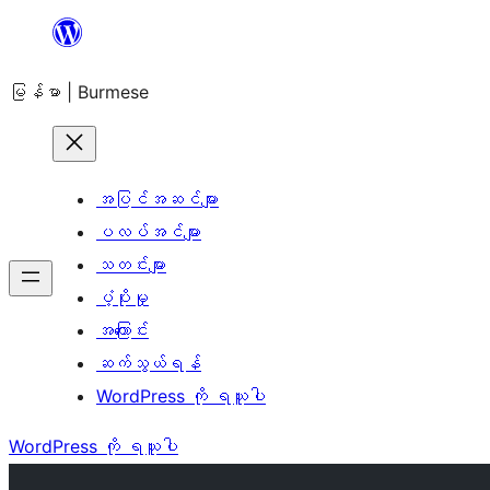
အကြောင်းအရာ
သို့
မြန်မာ | Burmese
ကျော်သွား
ရန်
အပြင်အဆင်များ
ပလပ်အင်များ
သတင်းများ
ပံ့ပိုးမှု
အကြောင်း
ဆက်သွယ်ရန်
WordPress ကို ရယူပါ
WordPress ကို ရယူပါ