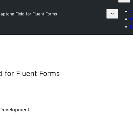
S
ptcha Field for Fluent Forms
M
L
 for Fluent Forms
Development