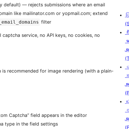
y default) — rejects submissions where an email
omain like mailinator.com or yopmail.com; extend
ပ
filter
_email_domains
(
သီ
l captcha service, no API keys, no cookies, no
မာ
မျာ
(
ပ
 is recommended for image rendering (with a plain-
အ
မျာ
(
ပု
င
om Captcha” field appears in the editor
မျာ
a type in the field settings
(