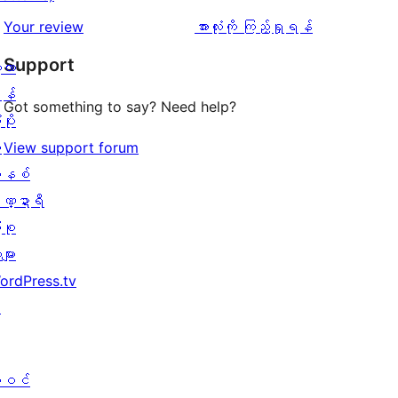
0
သုံးသပ်
ပွင့်
သုံးသပ်
Your review
အားလုံးကို ကြည့်ရှုရန်
စောင်
ချက်
အဆင့်
ချက်
Support
့လာ
0
သုံးသပ်
န်
စောင်
ချက်
Got something to say? Need help?
ပိုး
0
ု
View support forum
စောင်
နစ်
ဏ္ဍာရီ
ုစု
များ
ordPress.tv
↗
ါဝင်