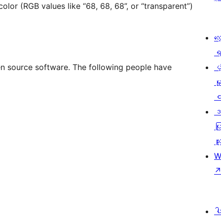
olor (RGB values like “68, 68, 68”, or “transparent”)
လေ
ရ
en source software. The following people have
ပံ့
မှ
စ
ဒ
ပြ
သူ
W
ပ